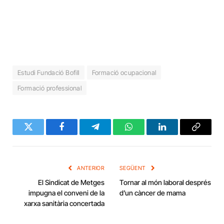
Estudi Fundació Bofill
Formació ocupacional
Formació professional
Twitter
Facebook
Telegram
WhatsApp
LinkedIn
Copy
Link
ANTERIOR
SEGÜENT
El Sindicat de Metges
Tornar al món laboral després
impugna el conveni de la
d’un càncer de mama
xarxa sanitària concertada