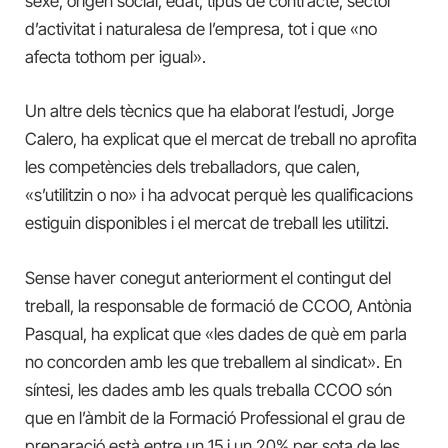
sexe, origen social, edat, tipus de contracte, sector
d’activitat i naturalesa de l’empresa, tot i que «no
afecta tothom per igual».
Un altre dels tècnics que ha elaborat l’estudi, Jorge
Calero, ha explicat que el mercat de treball no aprofita
les competències dels treballadors, que calen,
«s’utilitzin o no» i ha advocat perquè les qualificacions
estiguin disponibles i el mercat de treball les utilitzi.
Sense haver conegut anteriorment el contingut del
treball, la responsable de formació de CCOO, Antònia
Pasqual, ha explicat que «les dades de què em parla
no concorden amb les que treballem al sindicat». En
síntesi, les dades amb les quals treballa CCOO són
que en l’àmbit de la Formació Professional el grau de
preparació està entre un 15 i un 20% per sota de les