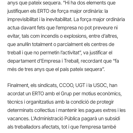
anys que pateix sequera. “Hi ha dos elements que
justifiquen els ERTO de força major ordinària: la
imprevisibilitat i la inevitabilitat. La força major ordinària
actua davant fets que l’empresa no pot preveure ni
evitar, tals com incendis o explosions, entre d’altres,
que anul·lin totalment o parcialment els centres de
treball i que no permetin l’activitat”, va justificar el
departament d’Empresa i Treball, recordant que “fa
més de tres anys que el país pateix sequera”.
Finalment, els sindicats, CCOO, UGT i la USOC, han
acordat un ERTO amb el Grup per motius econòmics,
tècnics i organitzatius amb la condició de protegir
determinats col·lectius i mantenir les pagues extres i les
vacances. L’Administració Pública pagarà un subsidi
als treballadors afectats, tot i que l’empresa també