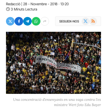
Redacció
28 - Novembre - 2018 · 13:20
3 Minuts Lectura
X
RSS
SEGUEIX-NOS
(Twitter)
Una concentració d'ensenyants en una vaga contra l'ex
ministre Wert foto Edu Bayer