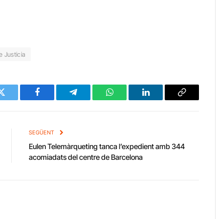
 Justicia
Twitter
Facebook
Telegram
WhatsApp
LinkedIn
Copy
Link
SEGÜENT
Eulen Telemàrqueting tanca l’expedient amb 344
acomiadats del centre de Barcelona