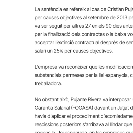
La sentència es refereix al cas de Cristian Pu
per causes objectives al setembre de 2013 pe
va ser seguit per altres 27 en els 90 dies ante
per la finalització dels contractes o la baixa vo
acceptar l’extinció contractual després de ser
salari un 25% per causes objectives.
L’empresa va reconèixer que les modificacion
substancials permeses per la llei espanyola,
treballadora.
No obstant això, Pujante Rivera va interposa
Garantia Salarial
(FOGASA)
davant un Jutjat 
havia
d’aplicar el procediment d’acomiadamen
rescissions posteriors s’arribava al llindar qu
s
egons la Llei espanyola, en les empreses q