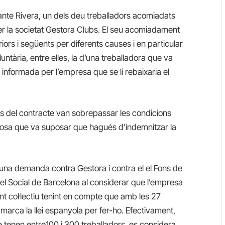
jante Rivera, un dels deu treballadors acomiadats
r la societat Gestora Clubs. El seu acomiadament
riors i següents per diferents causes i en particular
luntària, entre elles, la d’una treballadora que va
 informada per l’empresa que se li rebaixaria el
s del contracte van sobrepassar les condicions
 cosa que va suposar que
hagués
d’
indemnitzar la
r una demanda contra Gestora i
contra el
el Fons de
del Social de Barcelona
al considerar
que
l’empresa
t col·lectiu tenint en compte que amb les 27
e marca la llei espanyola per
fer-ho
.
Efectivament,
ue
tenen entre
100 i 300 treballadors,
es considera