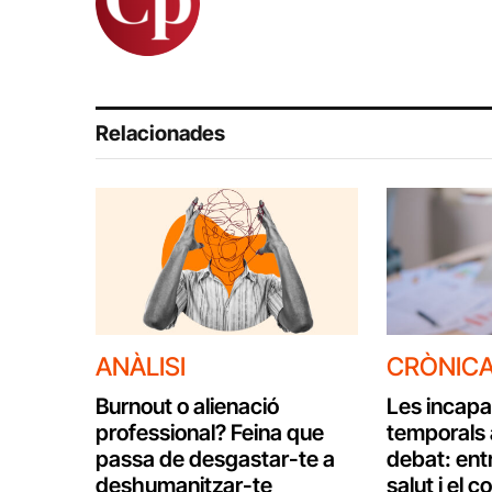
Relacionades
ANÀLISI
CRÒNIC
Burnout o alienació
Les incapa
professional? Feina que
temporals 
passa de desgastar-te a
debat: entr
deshumanitzar-te
salut i el c