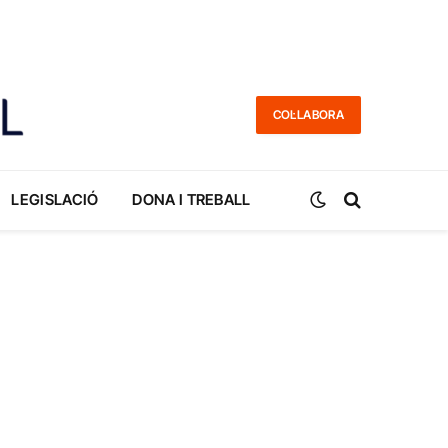
COL·LABORA
LEGISLACIÓ
DONA I TREBALL