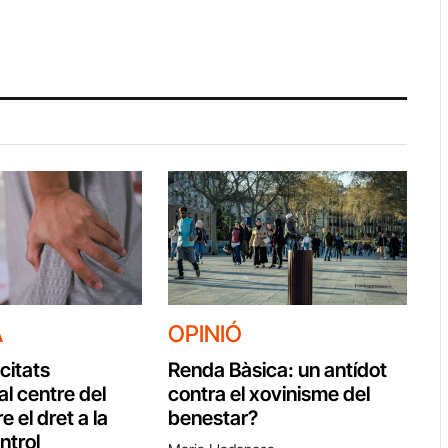
A
OPINIÓ
citats
Renda Bàsica: un antídot
al centre del
contra el xovinisme del
e el dret a la
benestar?
ontrol