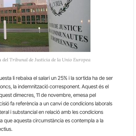
u del Tribunal de Justicia de la Unio Europea
ta li rebaixa el salari un 25% i la sortida ha de ser
ncs, la indemnització corresponent. Aquest és el
aquest dimecres, 11 de novembre, emesa pel
cisió fa referència a un canvi de condicions laborals
ateral i substancial en relació amb les condicions
era que aquesta circumstància es contempla a la
ctius.