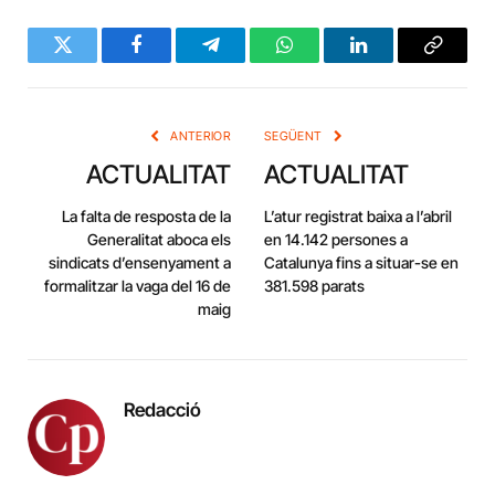
Twitter
Facebook
Telegram
WhatsApp
LinkedIn
Copy
Link
ANTERIOR
SEGÜENT
ACTUALITAT
ACTUALITAT
La falta de resposta de la
L’atur registrat baixa a l’abril
Generalitat aboca els
en 14.142 persones a
sindicats d’ensenyament a
Catalunya fins a situar-se en
formalitzar la vaga del 16 de
381.598 parats
maig
Redacció