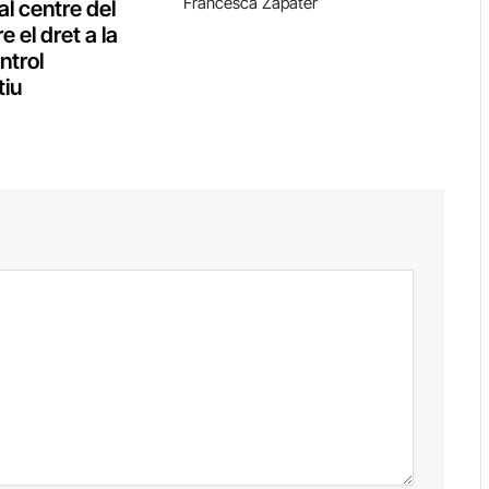
Francesca Zapater
al centre del
e el dret a la
ontrol
tiu