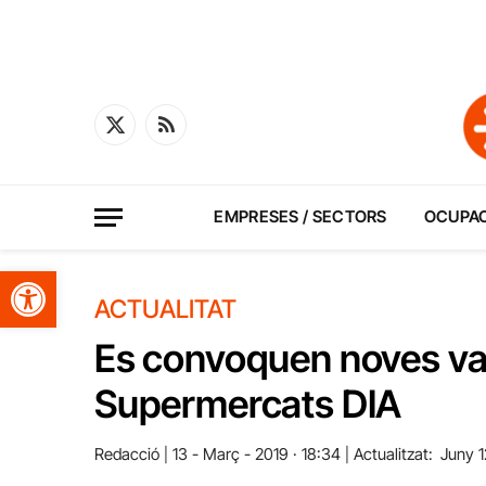
X
RSS
(Twitter)
EMPRESES / SECTORS
OCUPA
Obre la barra d'eines
ACTUALITAT
Es convoquen noves va
Supermercats DIA
Redacció
13 - Març - 2019 · 18:34
Actualitzat:
Juny 1