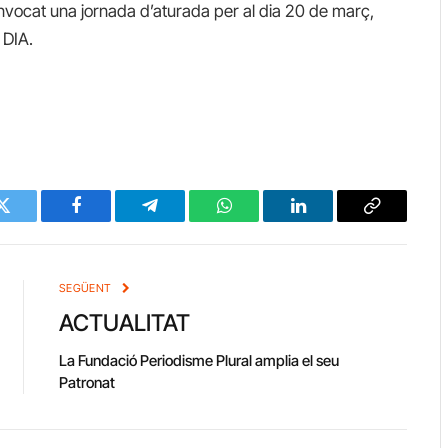
cat una jornada d’aturada per al dia 20 de març,
 DIA.
Twitter
Facebook
Telegram
WhatsApp
LinkedIn
Copy
Link
SEGÜENT
ACTUALITAT
La Fundació Periodisme Plural amplia el seu
Patronat