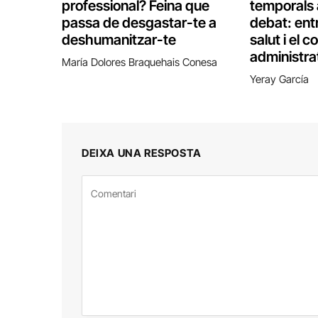
professional? Feina que
temporals 
passa de desgastar-te a
debat: entr
deshumanitzar-te
salut i el c
administra
María Dolores Braquehais Conesa
Yeray García
DEIXA UNA RESPOSTA