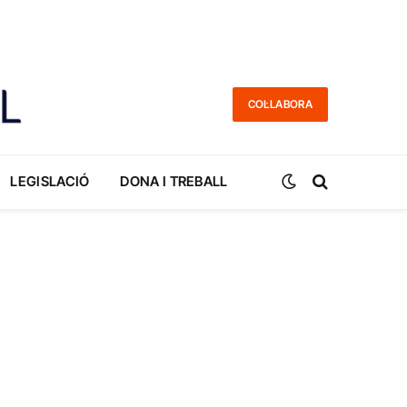
COL·LABORA
LEGISLACIÓ
DONA I TREBALL