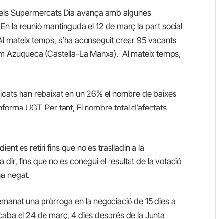
dels Supermercats Dia avança amb algunes
. En la reunió mantinguda el 12 de març la part social
Al mateix temps, s’ha aconseguit crear 95 vacants
em Azuqueca (Castella-La Manxa). Al mateix temps,
dicats han rebaixat en un 26% el nombre de baixes
informa UGT. Per tant, El nombre total d’afectats
ent es retiri fins que no es traslladin a la
 dir, fins que no es conegui el resultat de la votació
ha negat.
manat una pròrroga en la negociació de 15 dies a
 acaba el 24 de març, 4 dies després de la Junta