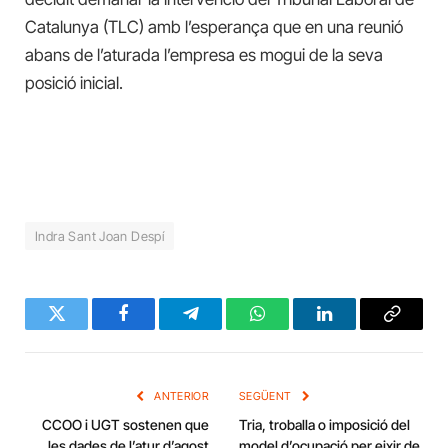
Catalunya (TLC) amb l’esperança que en una reunió
abans de l’aturada l’empresa es mogui de la seva
posició inicial.
Indra Sant Joan Despí
Twitter
Facebook
Telegram
WhatsApp
LinkedIn
Copy
Link
ANTERIOR
SEGÜENT
CCOO i UGT sostenen que
Tria, troballa o imposició del
les dades de l’atur d’agost
model d’ocupació per eixir de