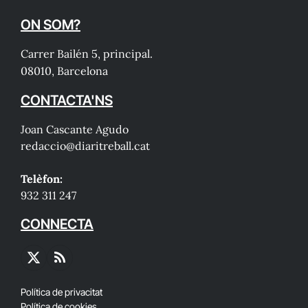
ON SOM?
Carrer Bailén 5, principal.
08010, Barcelona
CONTACTA'NS
Joan Cascante Agudo
redaccio@diaritreball.cat
Telèfon:
932 311 247
CONNECTA
X
RSS
(Twitter)
Política de privacitat
Política de cookies