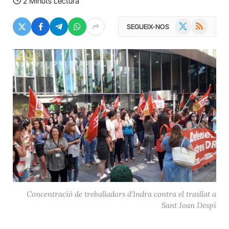
2 Minuts Lectura
X
RSS
SEGUEIX-NOS
(Twitter)
Concentració de treballadors d'Indra contra el trasllat a
Sant Joan Despí