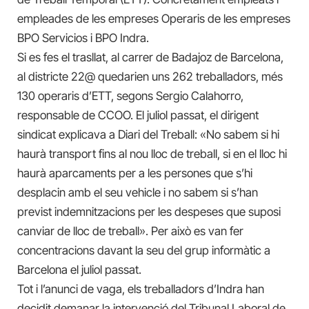
empleades de les empreses Operaris de les empreses
BPO Servicios i BPO Indra.
Si es fes el trasllat, al carrer de Badajoz de Barcelona,
al districte 22@ quedarien uns 262 treballadors, més
130 operaris d’ETT, segons Sergio Calahorro,
responsable de CCOO. El juliol passat, el dirigent
sindicat explicava a Diari del Treball: «No sabem si hi
haurà transport fins al nou lloc de treball, si en el lloc hi
haurà aparcaments per a les persones que s’hi
desplacin amb el seu vehicle i no sabem si s’han
previst indemnitzacions per les despeses que suposi
canviar de lloc de treball». Per això es van fer
concentracions davant la seu del grup informàtic a
Barcelona el juliol passat.
Tot i l’anunci de vaga, els treballadors d’Indra han
decidit demanar la intervenció del Tribunal Laboral de