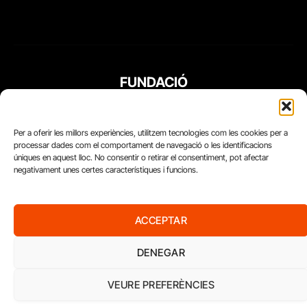
FUNDACIÓ
PERIODISME
PLURAL
Per a oferir les millors experiències, utilitzem tecnologies com les cookies per a
processar dades com el comportament de navegació o les identificacions
úniques en aquest lloc. No consentir o retirar el consentiment, pot afectar
negativament unes certes característiques i funcions.
ACCEPTAR
DENEGAR
VEURE PREFERÈNCIES
Diari del Treball, 2026