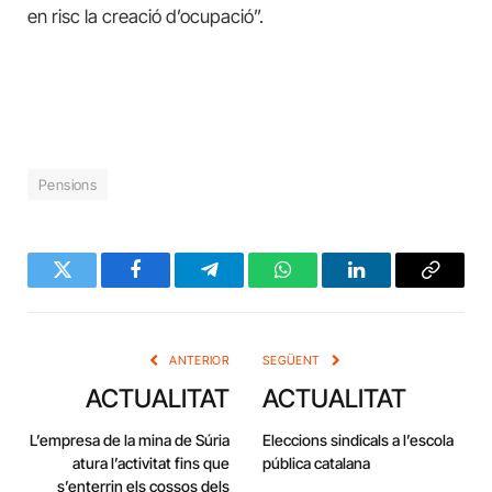
en risc la creació d’ocupació”.
Pensions
Twitter
Facebook
Telegram
WhatsApp
LinkedIn
Copy
Link
ANTERIOR
SEGÜENT
ACTUALITAT
ACTUALITAT
L’empresa de la mina de Súria
Eleccions sindicals a l’escola
atura l’activitat fins que
pública catalana
s’enterrin els cossos dels