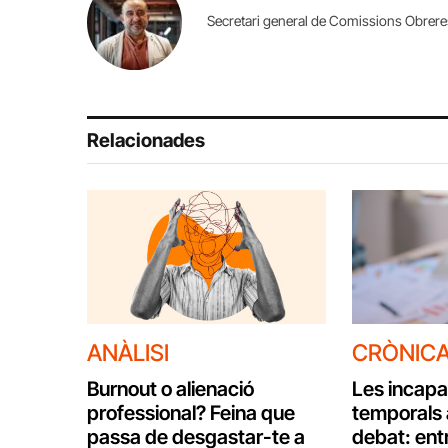
Secretari general de Comissions Obrer
Relacionades
ANÀLISI
CRÒNIC
Burnout o alienació
Les incapa
professional? Feina que
temporals 
passa de desgastar-te a
debat: entr