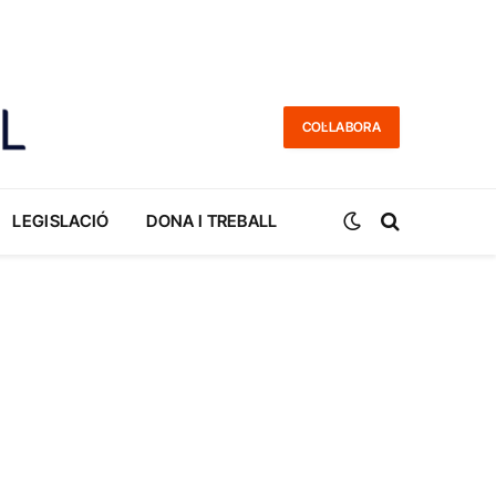
COL·LABORA
LEGISLACIÓ
DONA I TREBALL