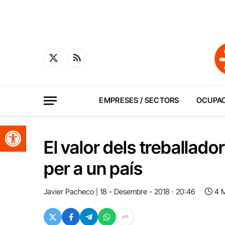
X
RSS
(Twitter)
EMPRESES / SECTORS
OCUPA
Obre la barra d'eines
El valor dels treballado
per a un país
Javier Pacheco
18 - Desembre - 2018 · 20:46
4 M