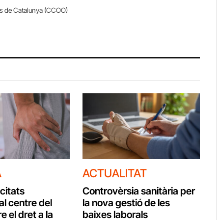
es de Catalunya (CCOO)
A
ACTUALITAT
citats
Controvèrsia sanitària per
al centre del
la nova gestió de les
e el dret a la
baixes laborals