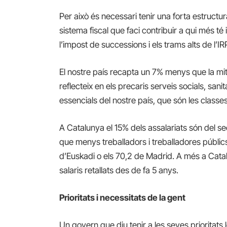
Per això és necessari tenir una forta estruc
sistema fiscal que faci contribuir a qui més 
l’impost de successions i els trams alts de l
El nostre país recapta un 7% menys que la mi
reflecteix en els precaris serveis socials, sani
essencials del nostre país, que són les class
A Catalunya el 15% dels assalariats són del s
que menys treballadors i treballadores públics
d’Euskadi o els 70,2 de Madrid. A més a Catal
salaris retallats des de fa 5 anys.
Prioritats i necessitats de la gent
Un govern que diu tenir a les seves prioritats 