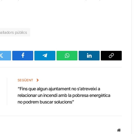
balladors públics
Twitter
Facebook
Telegram
WhatsApp
LinkedIn
Copy
Link
SEGÜENT
“Fins que algun ajuntament no s’atreveixi a
relacionar un incendi amb la pobresa energètica
no podrem buscar solucions”
Website