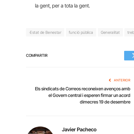
la gent, per a tota la gent.
·Estat de Benestar
funció pública
Generalitat
tre
COMPARTIR
ANTERIOR
Els sindicats de Correos reconeixen avenços amb
el Govern central i esperen firmar un acord
dimecres 19 de desembre
Javier Pacheco