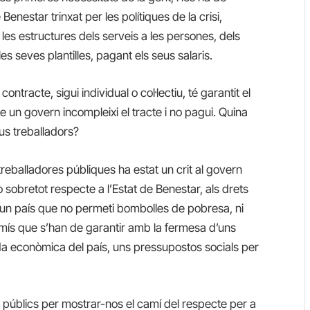
enestar trinxat per les polítiques de la crisi,
les estructures dels serveis a les persones, dels
es seves plantilles, pagant els seus salaris.
ontracte, sigui individual o col·lectiu, té garantit el
 un govern incompleixi el tracte i no pagui. Quina
eus treballadors?
 treballadores públiques ha estat un crit al govern
ò sobretot respecte a l’Estat de Benestar, als drets
a un país que no permeti bombolles de pobresa, ni
mís que s’han de garantir amb la fermesa d’uns
a econòmica del país, uns pressupostos socials per
rs públics per mostrar-nos el camí del respecte per a