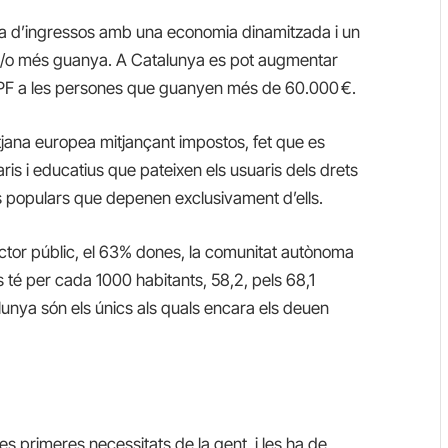
tura d’ingressos amb una economia dinamitzada i un
té i/o més guanya. A Catalunya es pot augmentar
’IRPF a les persones que guanyen més de 60.000 €.
tjana europea mitjançant impostos, fet que es
taris i educatius que pateixen els usuaris dels drets
es populars que depenen exclusivament d’ells.
ector públic, el 63% dones, la comunitat autònoma
 té per cada 1000 habitants, 58,2, pels 68,1
unya són els únics als quals encara els deuen
les primeres necessitats de la gent, i les ha de