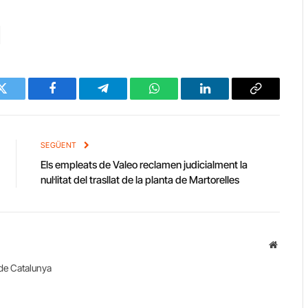
Twitter
Facebook
Telegram
WhatsApp
LinkedIn
Copy
Link
SEGÜENT
Els empleats de Valeo reclamen judicialment la
nul·litat del trasllat de la planta de Martorelles
Website
de Catalunya