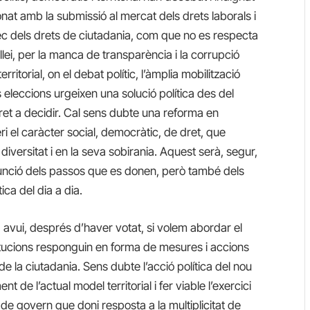
ionat amb la submissió al mercat dels drets laborals i
àrrec dels drets de ciutadania, com que no es respecta
 llei, per la manca de transparència i la corrupció
rritorial, on el debat polític, l’àmplia mobilització
s eleccions urgeixen una solució política des del
 dret a decidir. Cal sens dubte una reforma en
i el caràcter social, democràtic, de dret, que
 diversitat i en la seva sobirania. Aquest serà, segur,
n funció dels passos que es donen, però també dels
ica del dia a dia.
avui, després d’haver votat, si volem abordar el
institucions responguin en forma de mesures i accions
 la ciutadania. Sens dubte l’acció política del nou
 de l’actual model territorial i fer viable l’exercici
ó de govern que doni resposta a la multiplicitat de