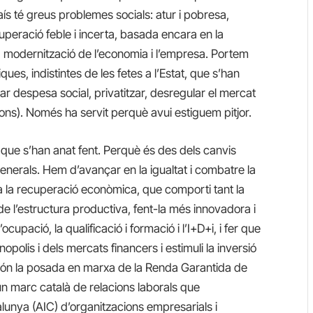
ís té greus problemes socials: atur i pobresa,
cuperació feble i incerta, basada encara en la
 la modernització de l’economia i l’empresa. Portem
ques, indistintes de les fetes a l’Estat, que s’han
allar despesa social, privatitzar, desregular el mercat
icions). Només ha servit perquè avui estiguem pitjor.
 que s’han anat fent. Perquè és des dels canvis
nerals. Hem d’avançar en la igualtat i combatre la
 la recuperació econòmica, que comporti tant la
e l’estructura productiva, fent-la més innovadora i
’ocupació, la qualificació i formació i l’I+D+i, i fer que
nopolis i dels mercats financers i estimuli la inversió
són la posada en marxa de la Renda Garantida de
n marc català de relacions laborals que
lunya (AIC) d’organitzacions empresarials i