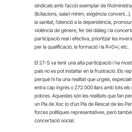
sindicals amb l’acció exemplar de l’Administ
(licitacions, salari mínim, exigència conveni…),
la sanitat, l’atenció a la dependència, promoure
violència de gènere, fer del diàleg i la concer
participació real i efectiva, prioritzar les inve
per la qualificació, la formació i la R+D+i, etc.
El 27-S va tenir una alta participació i ha most
país no es pot instal·lar en la frustració. Els r
perquè hi ha una realitat que urgeix, especia
entra cap ingrés o 272.000 llars amb tots els
pobres. Aquestes són les realitats que fan pen
un
Pla de Xoc (o d’un Pla de Rescat de les P
forces polítiques representatives, però també c
concertació social.