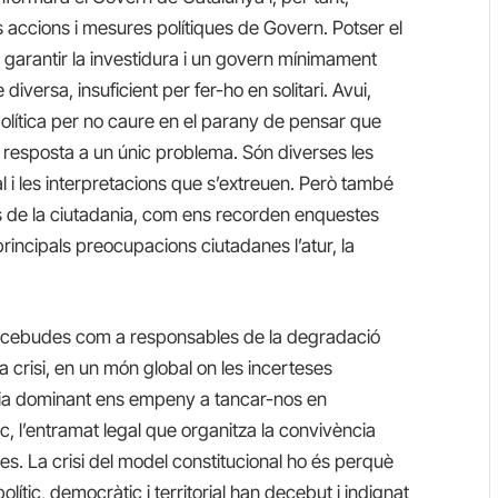
s accions i mesures polítiques de Govern. Potser el
per garantir la investidura i un govern mínimament
diversa, insuficient per fer-ho en solitari. Avui,
 política per no caure en el parany de pensar que
ca resposta a un únic problema. Són diverses les
l i les interpretacions que s’extreuen. Però també
s de la ciutadania, com ens recorden enquestes
 principals preocupacions ciutadanes l’atur, la
n percebudes com a responsables de la degradació
 la crisi, en un món global on les incerteses
ogia dominant ens empeny a tancar-nos en
arc, l’entramat legal que organitza la convivència
ires. La crisi del model constitucional ho és perquè
lític, democràtic i territorial han decebut i indignat