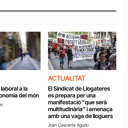
ACTUALITAT
 laboral a la
El Sindicat de Llogateres
conomia del món
es prepara per una
manifestació “que serà
os
multitudinària” i amenaça
amb una vaga de lloguers
Joan Cascante Agudo