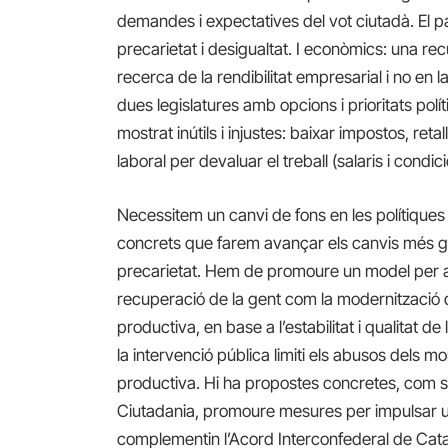
demandes i expectatives del vot ciutadà. El pa
precarietat i desigualtat. I econòmics: una re
recerca de la rendibilitat empresarial i no en
dues legislatures amb opcions i prioritats políti
mostrat inútils i injustes: baixar impostos, ret
laboral per devaluar el treball (salaris i cond
Necessitem un canvi de fons en les polítiques
concrets que farem avançar els canvis més ge
precarietat. Hem de promoure un model per a
recuperació de la gent com la modernització d
productiva, en base a l’estabilitat i qualitat de l
la intervenció pública limiti els abusos dels mo
productiva. Hi ha propostes concretes, com 
Ciutadania, promoure mesures per impulsar u
complementin l’Acord Interconfederal de Cata