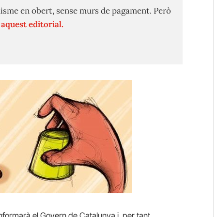
isme en obert, sense murs de pagament. Però
n
aquest editorial.
ormarà el Govern de Catalunya i, per tant,