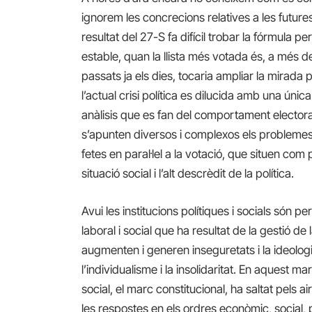
ignorem les concrecions relatives a les future
resultat del 27-S fa difícil trobar la fórmula 
estable, quan la llista més votada és, a més de 
passats ja els dies, tocaria ampliar la mirada
l’actual crisi política es dilucida amb una úni
anàlisis que es fan del comportament electora
s’apunten diversos i complexos els probleme
fetes en paral·lel a la votació, que situen com
situació social i l’alt descrèdit de la política.
Avui les institucions polítiques i socials só
laboral i social que ha resultat de la gestió de
augmenten i generen inseguretats i la ideol
l’individualisme i la insolidaritat. En aquest m
social, el marc constitucional, ha saltat pels a
les respostes en els ordres econòmic, social, po