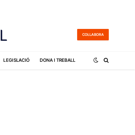
COL·LABORA
LEGISLACIÓ
DONA I TREBALL