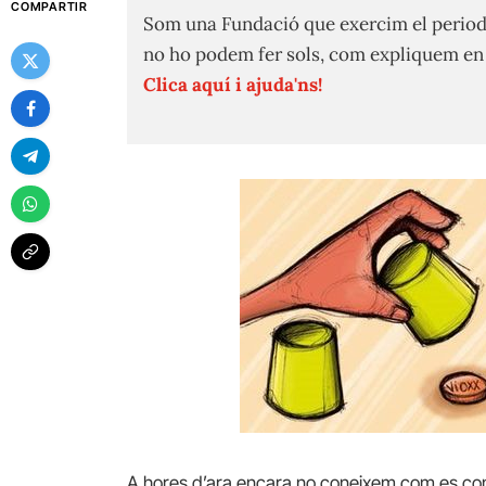
COMPARTIR
Som una Fundació que exercim el period
no ho podem fer sols, com expliquem e
Clica aquí i ajuda'ns!
A hores d’ara encara no coneixem com es conf