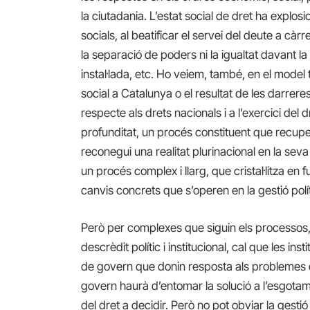
la ciutadania. L’estat social de dret ha explos
socials, al beatificar el servei del deute a c
la separació de poders ni la igualtat davant la
instal·lada, etc. Ho veiem, també, en el model te
social a Catalunya o el resultat de les darrere
respecte als drets nacionals i a l’exercici del
profunditat, un procés constituent que recuper
reconegui una realitat plurinacional en la seva
un procés complex i llarg, que cristal·litza e
canvis concrets que s’operen en la gestió polít
Però per complexes que siguin els processos, 
descrèdit polític i institucional, cal que les 
de govern que donin resposta als problemes de
govern haurà d’entomar la solució a l’esgotament
del dret a decidir. Però no pot obviar la gesti