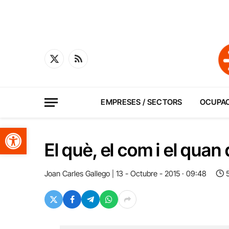
X
RSS
(Twitter)
EMPRESES / SECTORS
OCUPA
Obre la barra d'eines
El què, el com i el quan 
Joan Carles Gallego
13 - Octubre - 2015 · 09:48