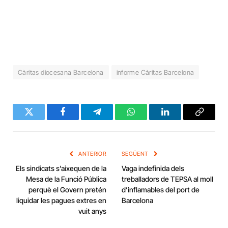
Càritas diocesana Barcelona
informe Càritas Barcelona
Twitter
Facebook
Telegram
WhatsApp
LinkedIn
Copy
Link
ANTERIOR
SEGÜENT
Els sindicats s’aixequen de la
Vaga indefinida dels
Mesa de la Funció Pública
treballadors de TEPSA al moll
perquè el Govern pretén
d’inflamables del port de
liquidar les pagues extres en
Barcelona
vuit anys