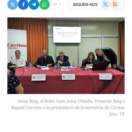
X
RSS
SEGUEIX-NOS
(Twitter)
Anna Roig, el bisbe Joan Josep Omella, Francesc Roig i
Raquel Carrión a la presentació de la memòria de Càritas
foto: TF