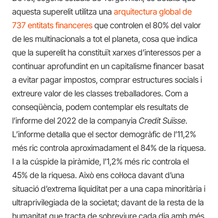
aquesta superelit utilitza una
arquitectura global de
737 entitats financeres
que controlen el 80% del valor
de les multinacionals a tot el planeta, cosa que indica
que la superelit ha constituït xarxes d’interessos per a
continuar aprofundint en un capitalisme financer basat
a evitar pagar impostos, comprar estructures socials i
extreure valor de les classes treballadores. Com a
conseqüència, podem contemplar els resultats de
l’informe del 2022 de la companyia
Credit Suïsse
.
L’informe detalla que el sector demogràfic de l’11,2%
més ric controla aproximadament el 84% de la riquesa.
I a la cúspide la piràmide, l’1,2% més ric controla el
45% de la riquesa. Això ens col·loca davant d’una
situació d’extrema liquiditat per a una capa minoritària i
ultraprivilegiada de la societat; davant de la resta de la
humanitat que tracta de sobreviure cada dia amb més