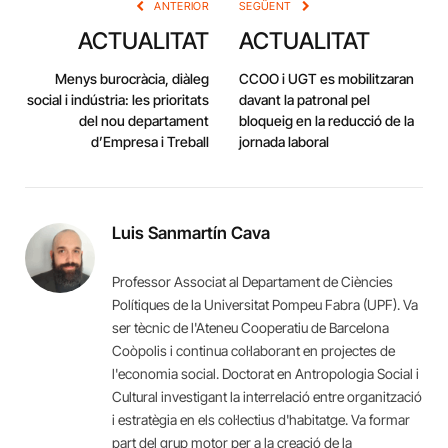
ANTERIOR
SEGÜENT
ACTUALITAT
ACTUALITAT
Menys burocràcia, diàleg
CCOO i UGT es mobilitzaran
social i indústria: les prioritats
davant la patronal pel
del nou departament
bloqueig en la reducció de la
d’Empresa i Treball
jornada laboral
Luis Sanmartín Cava
Professor Associat al Departament de Ciències
Polítiques de la Universitat Pompeu Fabra (UPF). Va
ser tècnic de l'Ateneu Cooperatiu de Barcelona
Coòpolis i continua col·laborant en projectes de
l'economia social. Doctorat en Antropologia Social i
Cultural investigant la interrelació entre organització
i estratègia en els col·lectius d'habitatge. Va formar
part del grup motor per a la creació de la