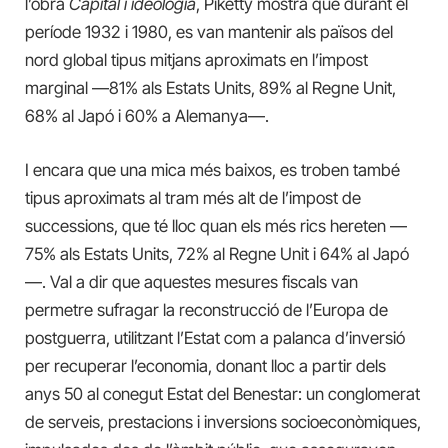
l’obra
Capital i ideologia
, Piketty mostra que durant el
període 1932 i 1980, es van mantenir als països del
nord global tipus mitjans aproximats en l’impost
marginal —81% als Estats Units, 89% al Regne Unit,
68% al Japó i 60% a Alemanya—.
I encara que una mica més baixos, es troben també
tipus aproximats al tram més alt de l’impost de
successions, que té lloc quan els més rics hereten —
75% als Estats Units, 72% al Regne Unit i 64% al Japó
—. Val a dir que aquestes mesures fiscals van
permetre sufragar la reconstrucció de l’Europa de
postguerra, utilitzant l’Estat com a palanca d’inversió
per recuperar l’economia, donant lloc a partir dels
anys 50 al conegut Estat del Benestar: un conglomerat
de serveis, prestacions i inversions socioeconòmiques,