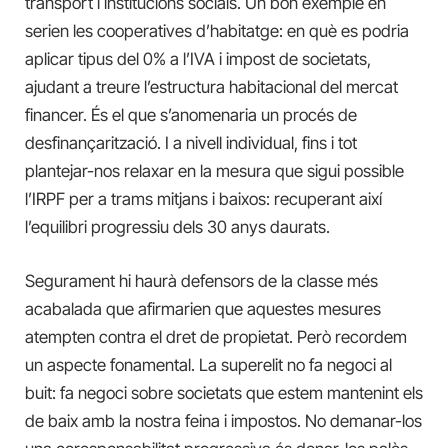
transport i institucions socials. Un bon exemple en
serien les cooperatives d’habitatge: en què es podria
aplicar tipus del 0% a l’IVA i impost de societats,
ajudant a treure l’estructura habitacional del mercat
financer. És el que s’anomenaria un procés de
desfinançarització. I a nivell individual, fins i tot
plantejar-nos relaxar en la mesura que sigui possible
l’IRPF per a trams mitjans i baixos: recuperant així
l’equilibri progressiu dels 30 anys daurats.
Segurament hi haurà defensors de la classe més
acabalada que afirmarien que aquestes mesures
atempten contra el dret de propietat. Però recordem
un aspecte fonamental. La superelit no fa negoci al
buit: fa negoci sobre societats que estem mantenint els
de baix amb la nostra feina i impostos. No demanar-los