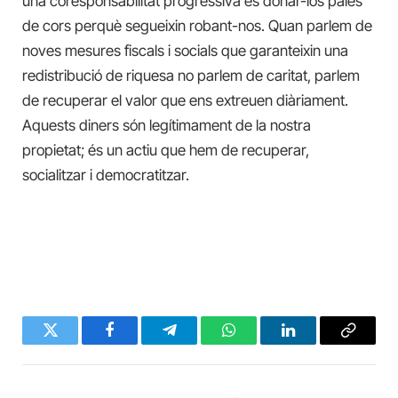
una coresponsabilitat progressiva és donar-los palès
de cors perquè segueixin robant-nos. Quan parlem de
noves mesures fiscals i socials que garanteixin una
redistribució de riquesa no parlem de caritat, parlem
de recuperar el valor que ens extreuen diàriament.
Aquests diners són legítimament de la nostra
propietat; és un actiu que hem de recuperar,
socialitzar i democratitzar.
Twitter
Facebook
Telegram
WhatsApp
LinkedIn
Copy
Link