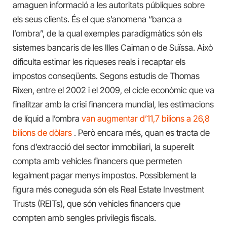
amaguen informació a les autoritats públiques sobre
els seus clients. És el que s’anomena “banca a
l’ombra”, de la qual exemples paradigmàtics són els
sistemes bancaris de les Illes Caiman o de Suïssa. Això
dificulta estimar les riqueses reals i recaptar els
impostos conseqüents. Segons estudis de Thomas
Rixen, entre el 2002 i el 2009, el cicle econòmic que va
finalitzar amb la crisi financera mundial, les estimacions
de líquid a l’ombra
van augmentar d’11,7 bilions a 26,8
bilions de dòlars
. Però encara més, quan es tracta de
fons d’extracció del sector immobiliari, la superelit
compta amb vehicles financers que permeten
legalment pagar menys impostos. Possiblement la
figura més coneguda són els Real Estate Investment
Trusts (REITs), que són vehicles financers que
compten amb sengles privilegis fiscals.