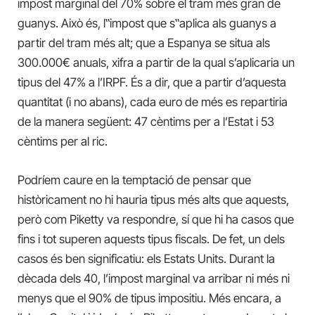
impost marginal del 70% sobre el tram més gran de
guanys. Això és, l‟impost que s‟aplica als guanys a
partir del tram més alt; que a Espanya se situa als
300.000€ anuals, xifra a partir de la qual s’aplicaria un
tipus del 47% a l’IRPF. És a dir, que a partir d’aquesta
quantitat (i no abans), cada euro de més es repartiria
de la manera següent: 47 cèntims per a l’Estat i 53
cèntims per al ric.
Podríem caure en la temptació de pensar que
històricament no hi hauria tipus més alts que aquests,
però com Piketty va respondre, sí que hi ha casos que
fins i tot superen aquests tipus fiscals. De fet, un dels
casos és ben significatiu: els Estats Units. Durant la
dècada dels 40, l’impost marginal va arribar ni més ni
menys que el 90% de tipus impositiu. Més encara, a