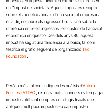
impostos en aquesta dinàmica extractivista. Pensem
en l‟impost de societats. Aquest impost es recapta
sobre els beneficis anuals d‟una societat empresarial:
és a dir, no sobre els ingressos bruts, sinó sobre la
diferència entre els ingressos i els costos de l‟activitat
econòmica en qüestió. Des dels anys 80, aquest
impost ha seguit una tendència a la baixa, tal com
testifica el gràfic següent de l’organització
Tax
Foundation
.
Però, a més, tal com indiquen les anàlisis d’
Antonio
Fuertes i ATTAC
, els entramats financers eviten pagar
impostos utilitzant comptes en refugis fiscals que
apliquen molt pocs impostos –o cap impost– i