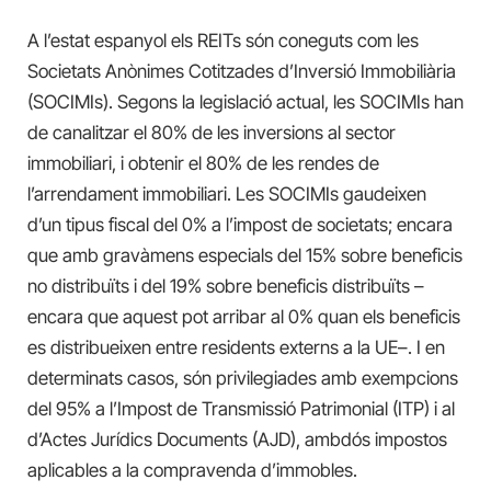
A l’estat espanyol els REITs són coneguts com les
Societats Anònimes Cotitzades d’Inversió Immobiliària
(SOCIMIs). Segons la legislació actual, les SOCIMIs han
de canalitzar el 80% de les inversions al sector
immobiliari, i obtenir el 80% de les rendes de
l’arrendament immobiliari. Les SOCIMIs gaudeixen
d’un tipus fiscal del 0% a l’impost de societats; encara
que amb gravàmens especials del 15% sobre beneficis
no distribuïts i del 19% sobre beneficis distribuïts –
encara que aquest pot arribar al 0% quan els beneficis
es distribueixen entre residents externs a la UE–. I en
determinats casos, són privilegiades amb exempcions
del 95% a l’Impost de Transmissió Patrimonial (ITP) i al
d’Actes Jurídics Documents (AJD), ambdós impostos
aplicables a la compravenda d’immobles.