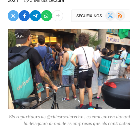
2024
3 Minuts Lectura
X
RSS
SEGUEIX-NOS
(Twitter)
Els repartidors de @ridesrsxderechos es concentren davant
la delegació d'una de es empreses que els contracten