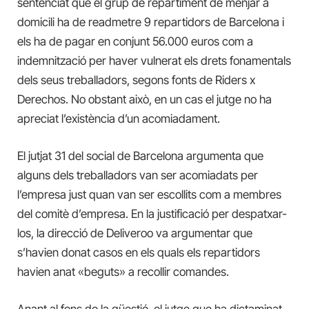
sentenciat que el grup de repartiment de menjar a
domicili ha de readmetre 9 repartidors de Barcelona i
els ha de pagar en conjunt 56.000 euros com a
indemnització per haver vulnerat els drets fonamentals
dels seus treballadors, segons fonts de Riders x
Derechos. No obstant això, en un cas el jutge no ha
apreciat l’existència d’un acomiadament.
El jutjat 31 del social de Barcelona argumenta que
alguns dels treballadors van ser acomiadats per
l’empresa just quan van ser escollits com a membres
del comitè d’empresa. En la justificació per despatxar-
los, la direcció de Deliveroo va argumentar que
s’havien donat casos en els quals els repartidors
havien anat «beguts» a recollir comandes.
Anant al fons de la qüestió, el jutge que ha dictaminat