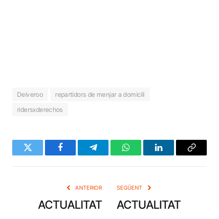
Deiveroo
repartidors de menjar a domicili
ridersxderechos
Twitter
Facebook
Telegram
WhatsApp
LinkedIn
Copy
Link
ANTERIOR
SEGÜENT
ACTUALITAT
ACTUALITAT