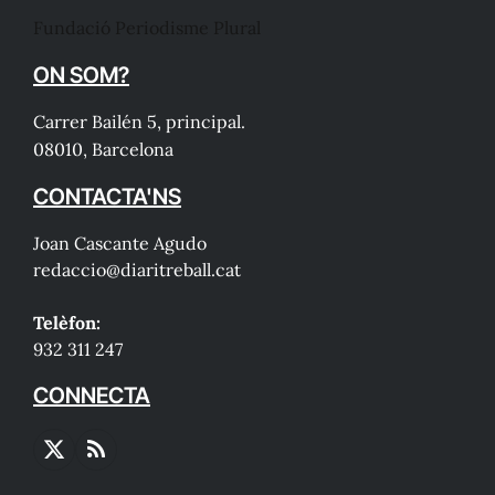
Fundació Periodisme Plural
ON SOM?
Carrer Bailén 5, principal.
08010, Barcelona
CONTACTA'NS
Joan Cascante Agudo
redaccio@diaritreball.cat
Telèfon:
932 311 247
CONNECTA
X
RSS
(Twitter)