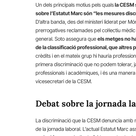
Un dels principals motius pels quals
la CESM s
sobre l’Estatut Marc són “les mesures discri
D’altra banda, des del ministeri liderat per 
prerrogatives reclamades pel col·lectiu mèdic
general. Soto assegura que
els metges no ha
de la classificació professional, que altres
crèdits i en el mateix grup hi hauria professi
primera discriminació que no podem tolerar, j
professionals i acadèmiques, i és una manera d
vicesecretari de la CESM.
Debat sobre la jornada l
La discriminació que la CESM denuncia amb m
de la jornada laboral. L’actual Estatut Marc