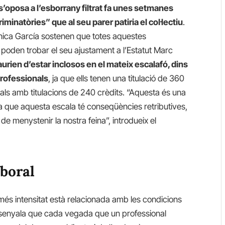
’oposa a l’esborrany filtrat fa unes setmanes
minatòries” que al seu parer patiria el col·lectiu
.
Mónica García sostenen que totes aquestes
 poden trobar el seu ajustament a l’Estatut Marc
urien d’estar inclosos en el mateix escalafó, dins
 professionals
, ja que ells tenen una titulació de 360 ​​
onals amb titulacions de 240 crèdits. “Aquesta és una
a que aquesta escala té conseqüències retributives,
e menystenir la nostra feina”, introdueix el
aboral
és intensitat està relacionada amb les condicions
 assenyala que cada vegada que un professional