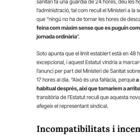
sanitari fa una guàrdia de 24 hores, deu les 
l’administració, tal com recull el Ministeri a l
que “ningú no ha de tornar les hores de desca
feina com màxim sense que es puguin comp
jornada ordinària
”.
Soto apunta que el límit establert està en 4
excepcional, i aquest Estatut vindria a mar
l’anunci per part del Ministeri de Sanitat sobr
17 hores al dia. “Això és una fal·làcia, perquè
a 
habitual després, així que tornaríem a arrib
transitòria de l’Estatut recull que aquesta nov
afegeix el representant sindical.
Incompatibilitats i ince