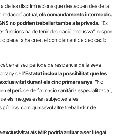
ra de les discriminacions que destaquen des de la
a redacció actual,
els comandaments intermedis,
SNS no podrien treballar també a la privada
. “Es
es funcions ha de tenir dedicació exclusiva”, respon
ció plena, s’ha creat el complement de dedicació
 acaben el seu període de residència de la seva
sborrany de
l’Estatut inclou la possibilitat que les
xclusivitat durant els cinc primers anys
. “No
n el període de formació sanitària especialitzada”,
 que els metges estan subjectes a les
ris públics, com qualsevol altre treballador de
 exclusivitat als MIR podria arribar a ser il·legal