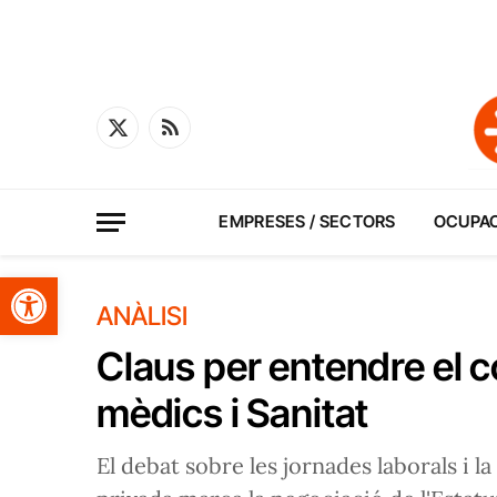
X
RSS
(Twitter)
EMPRESES / SECTORS
OCUPA
Obre la barra d'eines
ANÀLISI
Claus per entendre el co
mèdics i Sanitat
El debat sobre les jornades laborals i la