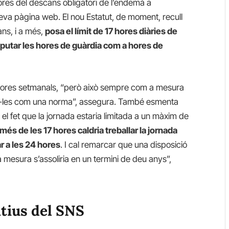
hores del descans obligatori de l’endemà a
a seva pàgina web. El nou Estatut, de moment, recull
ns, i a més,
posa el límit de 17 hores diàries de
utar les hores de guàrdia com a hores de
8 hores setmanals, “però això sempre com a mesura
car-les com una norma”, assegura. També esmenta
e el fet que la jornada estaria limitada a un màxim de
més de les 17 hores caldria treballar la jornada
ar a les 24 hores
. I cal remarcar que una disposició
a mesura s’assoliria en un termini de deu anys”,
ntius del SNS