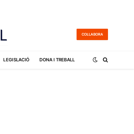
COL·LABORA
LEGISLACIÓ
DONA I TREBALL