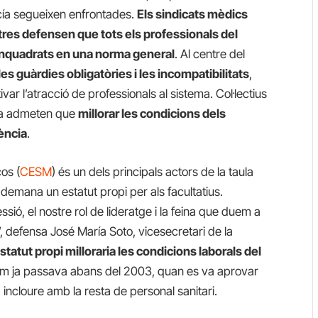
rcía segueixen enfrontades.
Els sindicats mèdics
tres defensen que tots els professionals del
enquadrats en una norma general
. Al centre del
les guàrdies obligatòries i les incompatibilitats
,
r l’atracció de professionals al sistema. Col·lectius
ica admeten que
millorar les condicions dels
tència
.
os (
CESM
) és un dels principals actors de la taula
demana un estatut propi per als facultatius.
ssió, el nostre rol de lideratge i la feina que duem a
, defensa José María Soto, vicesecretari de la
statut propi milloraria les condicions laborals del
om ja passava abans del 2003, quan es va aprovar
a incloure amb la resta de personal sanitari.