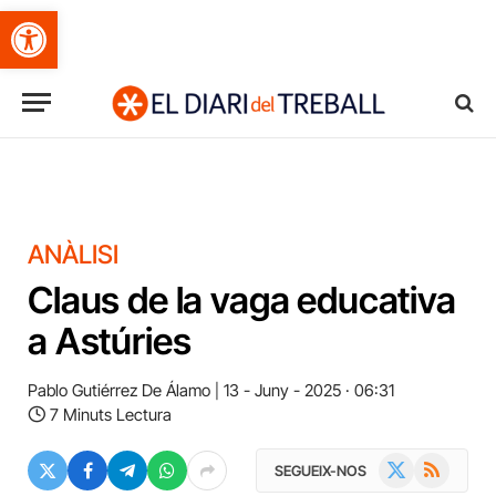
Obre la barra d'eines
ANÀLISI
Claus de la vaga educativa
a Astúries
Pablo Gutiérrez De Álamo
13 - Juny - 2025 · 06:31
7 Minuts Lectura
X
RSS
SEGUEIX-NOS
(Twitter)