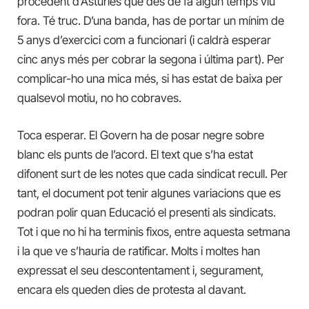
procedent d’Astúries que des de fa algun temps viu
fora. Té truc. D’una banda, has de portar un mínim de
5 anys d’exercici com a funcionari (i caldrà esperar
cinc anys més per cobrar la segona i última part). Per
complicar-ho una mica més, si has estat de baixa per
qualsevol motiu, no ho cobraves.
Toca esperar. El Govern ha de posar negre sobre
blanc els punts de l’acord. El text que s’ha estat
difonent surt de les notes que cada sindicat recull. Per
tant, el document pot tenir algunes variacions que es
podran polir quan Educació el presenti als sindicats.
Tot i que no hi ha terminis fixos, entre aquesta setmana
i la que ve s’hauria de ratificar. Molts i moltes han
expressat el seu descontentament i, segurament,
encara els queden dies de protesta al davant.