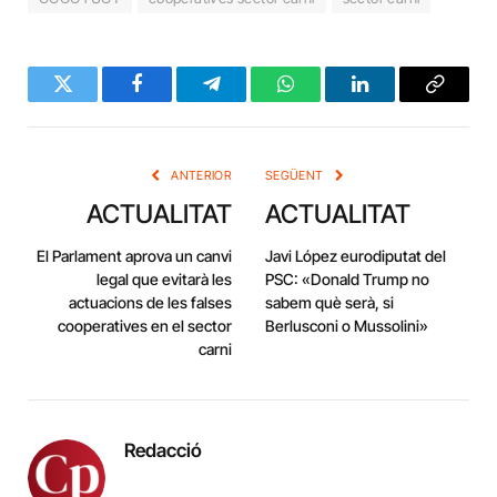
Twitter
Facebook
Telegram
WhatsApp
LinkedIn
Copy
Link
ANTERIOR
SEGÜENT
ACTUALITAT
ACTUALITAT
El Parlament aprova un canvi
Javi López eurodiputat del
legal que evitarà les
PSC: «Donald Trump no
actuacions de les falses
sabem què serà, si
cooperatives en el sector
Berlusconi o Mussolini»
carni
Redacció