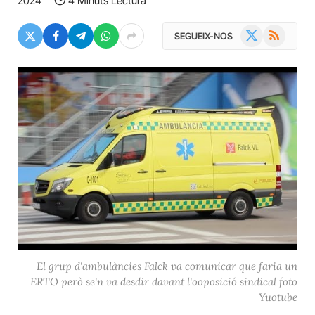
2024
4 Minuts Lectura
X
RSS
SEGUEIX-NOS
(Twitter)
El grup d'ambulàncies Falck va comunicar que faria un
ERTO però se'n va desdir davant l'ooposició sindical foto
Yuotube