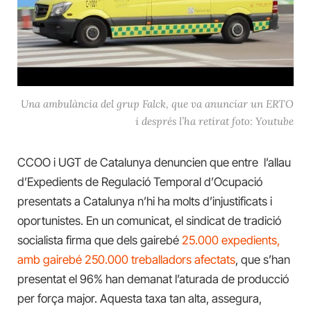
Una ambulància del grup Falck, que va anunciar un ERTO
i després l’ha retirat foto: Youtube
CCOO i UGT de Catalunya denuncien que entre l’allau
d’Expedients de Regulació Temporal d’Ocupació
presentats a Catalunya n’hi ha molts d’injustificats i
oportunistes. En un comunicat, el sindicat de tradició
socialista firma que dels gairebé
25.000 expedients,
amb gairebé 250.000 treballadors afectats
, que s’han
presentat el 96% han demanat l’aturada de producció
per força major. Aquesta taxa tan alta, assegura,