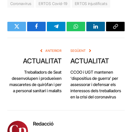
Coronavirus
ERTOS Covid-19
ERTOS injustificats
Twitter
Facebook
Telegram
WhatsApp
LinkedIn
Copy
Link
ANTERIOR
SEGÜENT
ACTUALITAT
ACTUALITAT
Treballadors de Seat
CCOO i UGT mantenen
desenvolupen i produeixen
‘dispositius de guerra’ per
mascaretes de quiròfan i per
assessorar i defensar els
a personal sanitari i malalts
interessos dels treballadors
en la crisi del coronavirus
Redacció