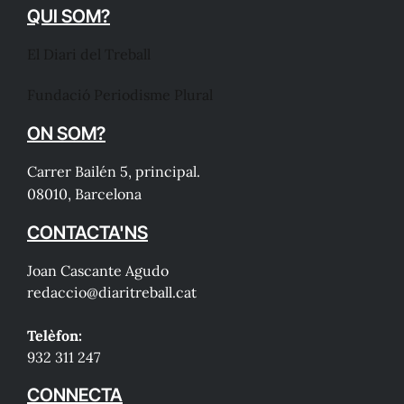
QUI SOM?
El Diari del Treball
Fundació Periodisme Plural
ON SOM?
Carrer Bailén 5, principal.
08010, Barcelona
CONTACTA'NS
Joan Cascante Agudo
redaccio@diaritreball.cat
Telèfon:
932 311 247
CONNECTA