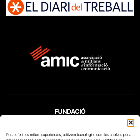
FUNDACIÓ
PERIODISME
PLURAL
Per a oferir les millors experiències, utilitzem tecnologies com les cookies per a