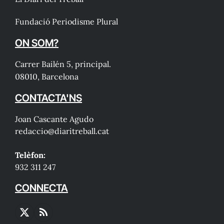
Fundació Periodisme Plural
ON SOM?
Carrer Bailén 5, principal.
08010, Barcelona
CONTACTA'NS
Joan Cascante Agudo
redaccio@diaritreball.cat
Telèfon:
932 311 247
CONNECTA
X
RSS