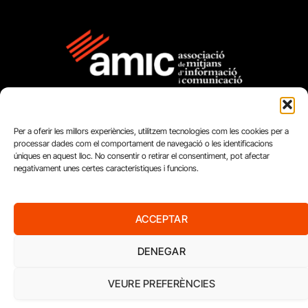
Per a oferir les millors experiències, utilitzem tecnologies com les cookies per a
processar dades com el comportament de navegació o les identificacions
úniques en aquest lloc. No consentir o retirar el consentiment, pot afectar
negativament unes certes característiques i funcions.
FUNDACIÓ
PERIODISME
PLURAL
ACCEPTAR
DENEGAR
VEURE PREFERÈNCIES