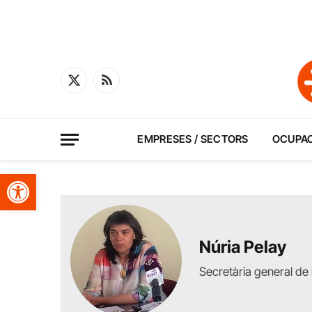
X
RSS
(Twitter)
EMPRESES / SECTORS
OCUPA
Obre la barra d'eines
Núria Pelay
Secretària general de