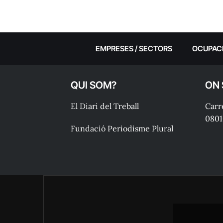
EMPRESES / SECTORS
OCUPAC
QUI SOM?
ON
El Diari del Treball
Carre
0801
Fundació Periodisme Plural