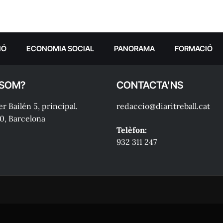
IÓ
ECONOMIA SOCIAL
PANORAMA
FORMACIÓ
 SOM?
CONTACTA'NS
r Bailén 5, principal.
redaccio@diaritreball.cat
0, Barcelona
Telèfon:
932 311 247