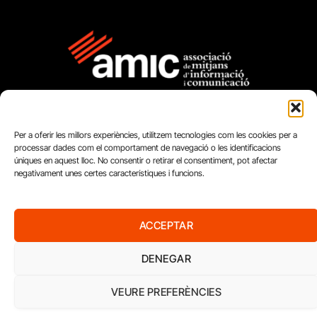
Per a oferir les millors experiències, utilitzem tecnologies com les cookies per a
processar dades com el comportament de navegació o les identificacions
úniques en aquest lloc. No consentir o retirar el consentiment, pot afectar
negativament unes certes característiques i funcions.
FUNDACIÓ
PERIODISME
PLURAL
ACCEPTAR
DENEGAR
VEURE PREFERÈNCIES