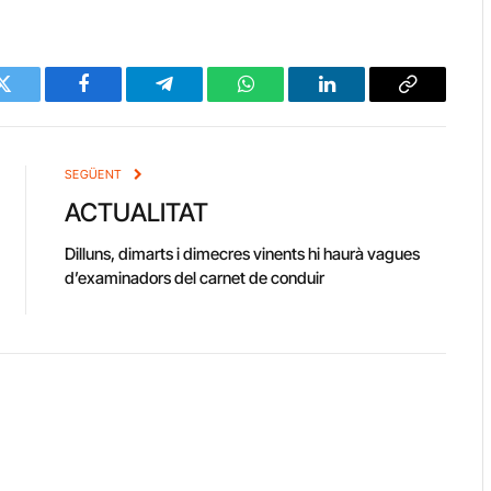
Twitter
Facebook
Telegram
WhatsApp
LinkedIn
Copy
Link
SEGÜENT
ACTUALITAT
Dilluns, dimarts i dimecres vinents hi haurà vagues
d’examinadors del carnet de conduir