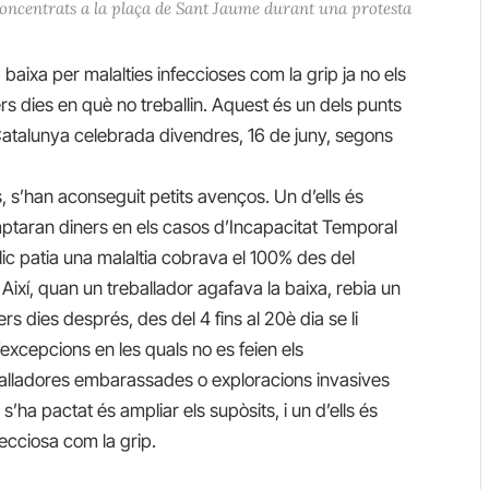
concentrats a la plaça de Sant Jaume durant una protesta
a baixa per malalties infeccioses com la grip ja no els
rs dies en què no treballin. Aquest és un dels punts
Catalunya celebrada divendres, 16 de juny, segons
s, s’han aconseguit petits avenços. Un d’ells és
mptaran diners en els casos d’Incapacitat Temporal
blic patia una malaltia cobrava el 100% des del
 Així, quan un treballador agafava la baixa, rebia un
s dies després, des del 4 fins al 20è dia se li
d’excepcions en les quals no es feien els
balladores embarassades o exploracions invasives
’ha pactat és ampliar els supòsits, i un d’ells és
fecciosa com la grip.