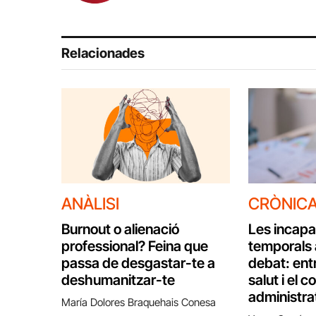
Relacionades
ANÀLISI
CRÒNIC
Burnout o alienació
Les incapa
professional? Feina que
temporals 
passa de desgastar-te a
debat: entr
deshumanitzar-te
salut i el c
administra
María Dolores Braquehais Conesa