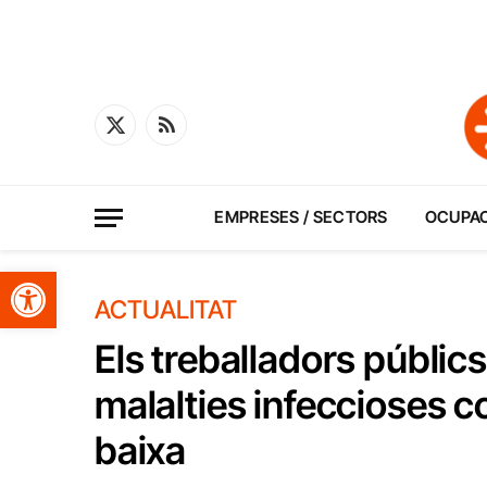
X
RSS
(Twitter)
EMPRESES / SECTORS
OCUPA
Obre la barra d'eines
ACTUALITAT
Els treballadors públics
malalties infeccioses c
baixa