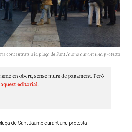
ris concentrats a la plaça de Sant Jaume durant una protesta
isme en obert, sense murs de pagament. Però
n
aquest editorial.