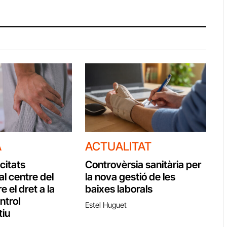
A
ACTUALITAT
citats
Controvèrsia sanitària per
al centre del
la nova gestió de les
e el dret a la
baixes laborals
ontrol
Estel Huguet
tiu