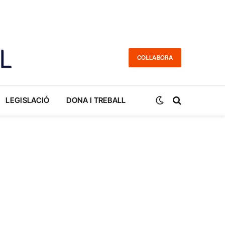
COL·LABORA
LEGISLACIÓ
DONA I TREBALL