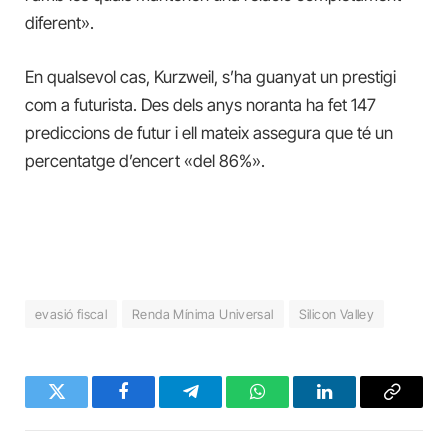
diferent».
En qualsevol cas, Kurzweil, s’ha guanyat un prestigi
com a futurista. Des dels anys noranta ha fet 147
prediccions de futur i ell mateix assegura que té un
percentatge d’encert «del 86%».
evasió fiscal
Renda Mínima Universal
Silicon Valley
Twitter
Facebook
Telegram
WhatsApp
LinkedIn
Copy
Link