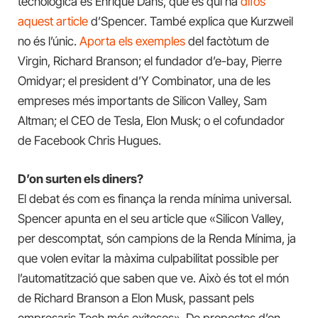
tecnològica és Enrique Dans, que és qui ha
difós
aquest article
d’Spencer. També explica que Kurzweil
no és l’únic.
Aporta els exemples
del factòtum de
Virgin, Richard Branson; el fundador d’e-bay, Pierre
Omidyar; el president d’Y Combinator, una de les
empreses més importants de Silicon Valley, Sam
Altman; el CEO de Tesla, Elon Musk; o el cofundador
de Facebook Chris Hugues.
D’on surten els diners?
El debat és com es finança la renda mínima universal.
Spencer apunta en el seu article que «
Silicon Valley,
per descomptat, són campions de la Renda Mínima, ja
que volen evitar la màxima culpabilitat possible per
l’automatització que saben que ve.
Això és tot el món
de Richard Branson a Elon Musk, passant pels