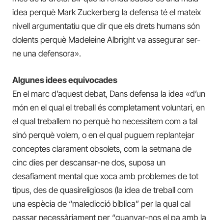
idea perquè Mark Zuckerberg la defensa té el mateix
nivell argumentatiu que dir que els drets humans són
dolents perquè Madeleine Albright va assegurar ser-
ne una defensora».
Algunes idees equivocades
En el marc d’aquest debat, Dans defensa la idea «d’un
món en el qual el treball és completament voluntari, en
el qual treballem no perquè ho necessitem com a tal
sinó perquè volem, o en el qual puguem replantejar
conceptes clarament obsolets, com la setmana de
cinc dies per descansar-ne dos, suposa un
desafiament mental que xoca amb problemes de tot
tipus, des de quasireligiosos (la idea de treball com
una espècia de “maledicció bíblica” per la qual cal
passar necessàriament per “guanyar-nos el pa amb la