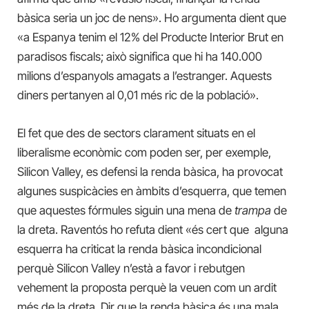
bàsica seria un joc de nens». Ho argumenta dient que
«a Espanya tenim el 12% del Producte Interior Brut en
paradisos fiscals; això significa que hi ha 140.000
milions d’espanyols amagats a l’estranger. Aquests
diners pertanyen al 0,01 més ric de la població».
El fet que des de sectors clarament situats en el
liberalisme econòmic com poden ser, per exemple,
Silicon Valley, es defensi la renda bàsica, ha provocat
algunes suspicàcies en àmbits d’esquerra, que temen
que aquestes fórmules siguin una mena de
trampa
de
la dreta. Raventós ho refuta dient «és cert que alguna
esquerra ha criticat la renda bàsica incondicional
perquè Silicon Valley n’està a favor i rebutgen
vehement la proposta perquè la veuen com un ardit
més de la dreta. Dir que la renda bàsica és una mala