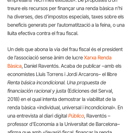
empresaris Tech més exitosos». De propostes d’on
treure els recursos per finançar una renda bàsica n’hi
ha diverses, des d’impostos especials, taxes sobre els
beneficis generats per l’automatització a la feina, o una
lluita efectiva contra el frau fiscal.
Un dels que abona la via del frau fiscal és el president
de l’associació sense ànim de lucre
Xarxa Renda
Bàsica
, Daniel Raventós. Acaba de publicar –amb els
economistes Lluís Torrens i Jordi Arcarons– el llibre
Renta básica incondicional. Una propuesta de
financiación racional y justa
(Ediciones del Serval,
2018) en el qual intenta demostrar la viabilitat de la
renda bàsica «individual, universal i incondicional». En
una entrevista al diari digital
Público
, Raventós –
professor d’Economia a la Universitat de Barcelona–
afirma que amb «l’evasió fiscal, finançar la renda