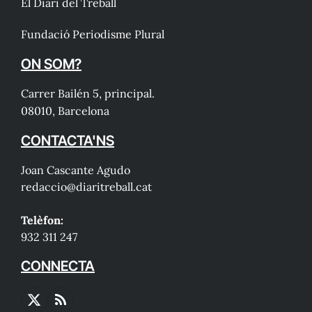
El Diari del Treball
Fundació Periodisme Plural
ON SOM?
Carrer Bailén 5, principal.
08010, Barcelona
CONTACTA'NS
Joan Cascante Agudo
redaccio@diaritreball.cat
Telèfon:
932 311 247
CONNECTA
X
RSS