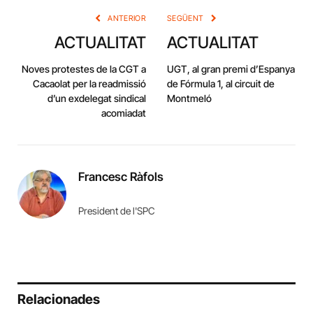
ANTERIOR
SEGÜENT
ACTUALITAT
ACTUALITAT
Noves protestes de la CGT a
UGT, al gran premi d’Espanya
Cacaolat per la readmissió
de Fórmula 1, al circuit de
d’un exdelegat sindical
Montmeló
acomiadat
Francesc Ràfols
President de l'SPC
Relacionades