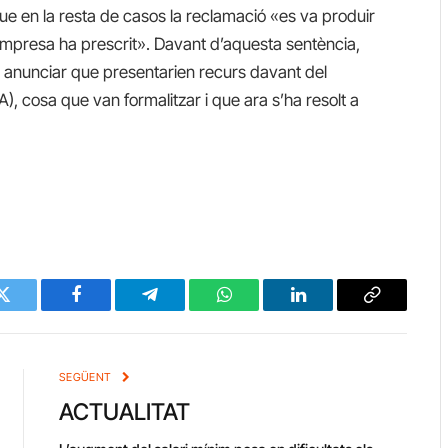
que en la resta de casos la reclamació «es va produir
l’empresa ha prescrit». Davant d’aquesta sentència,
n anunciar que presentarien recurs davant del
A), cosa que van formalitzar i que ara s’ha resolt a
Twitter
Facebook
Telegram
WhatsApp
LinkedIn
Copy
Link
SEGÜENT
ACTUALITAT