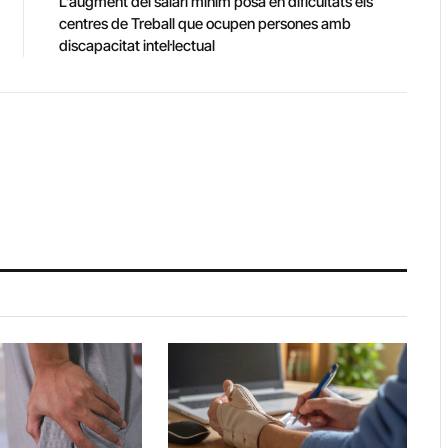
L’augment del salari mínim posa en dificultats els
centres de Treball que ocupen persones amb
discapacitat intel·lectual