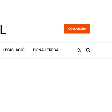
COL·LABORA
LEGISLACIÓ
DONA I TREBALL