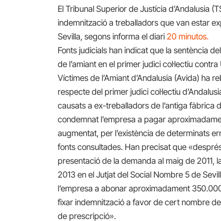
El Tribunal Superior de Justícia d’Andalusia 
indemnització a treballadors que van estar expo
Sevilla, segons informa el diari
20 minutos.
Fonts judicials han indicat que la sentència d
de l’amiant en el primer judici col·lectiu contr
Víctimes de l’Amiant d’Andalusia (Avida) ha 
respecte del primer judici col·lectiu d’Andalu
causats a ex-treballadors de l’antiga fàbrica 
condemnat l’empresa a pagar aproximadament
augmentat, per l’existència de determinats er
fonts consultades. Han precisat que «despré
presentació de la demanda al maig de 2011, la c
2013 en el Jutjat del Social Nombre 5 de Sev
l’empresa a abonar aproximadament 350.000
fixar indemnització a favor de cert nombre de 
de prescripció».