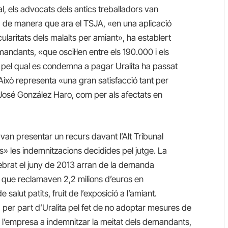
al, els advocats dels antics treballadors van
s, de manera que ara el TSJA, «en una aplicació
ularitats dels malalts per amiant», ha establert
andants, «que oscil·len entre els 190.000 i els
 pel qual es condemna a pagar Uralita ha passat
Això representa «una gran satisfacció tant per
a José González Haro, com per als afectats en
 van presentar un recurs davant l’Alt Tribunal
» les indemnitzacions decidides pel jutge. La
lebrat el juny de 2013 arran de la demanda
, que reclamaven 2,2 milions d’euros en
alut patits, fruit de l’exposició a l’amiant.
 per part d’Uralita pel fet de no adoptar mesures de
l’empresa a indemnitzar la meitat dels demandants,