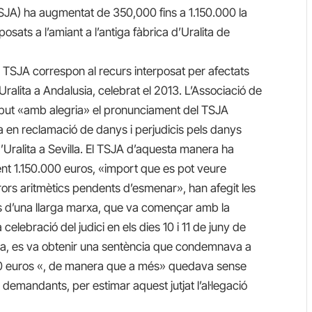
(TSJA) ha augmentat de 350,000 fins a 1.150.000 la
sats a l’amiant a l’antiga fàbrica d’Uralita de
el TSJA correspon al recurs interposat per afectats
a Uralita a Andalusia, celebrat el 2013. L’Associació de
rebut «amb alegria» el pronunciament del TSJA
sia en reclamació de danys i perjudicis pels danys
d’Uralita a Sevilla. El TSJA d’aquesta manera ha
 1.150.000 euros, «import que es pot veure
rors aritmètics pendents d’esmenar», han afegit les
s d’una llarga marxa, que va començar amb la
elebració del judici en els dies 10 i 11 de juny de
illa, es va obtenir una sentència que condemnava a
 euros «, de manera que a més» quedava sense
demandants, per estimar aquest jutjat l’al·legació