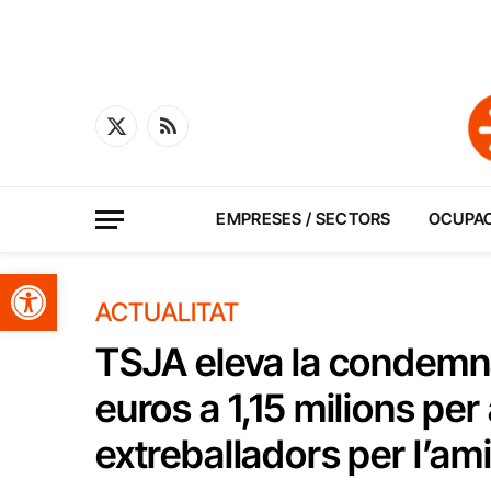
X
RSS
(Twitter)
EMPRESES / SECTORS
OCUPA
Obre la barra d'eines
ACTUALITAT
TSJA eleva la condemna
euros a 1,15 milions per
extreballadors per l’am