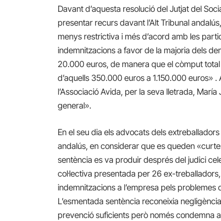
Davant d’aquesta resolució del Jutjat del Soci
presentar recurs davant l’Alt Tribunal andalú
menys restrictiva i més d’acord amb les partic
indemnitzacions a favor de la majoria dels dem
20.000 euros, de manera que el còmput total
d’aquells 350.000 euros a 1.150.000 euros» . 
l’Associació Avida, per la seva lletrada, Marí
general».
En el seu dia els advocats dels extreballadors
andalús, en considerar que es queden «curtes
sentència es va produir després del judici ce
col·lectiva presentada per 26 ex-treballadors
indemnitzacions a l’empresa pels problemes de s
L’esmentada sentència reconeixia negligència
prevenció suficients però només condemna a 