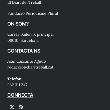
El Diari del Treball
Fundació Periodisme Plural
ON SOM?
Carrer Bailén 5, principal.
08010, Barcelona
CONTACTA'NS
Joan Cascante Agudo
redaccio@diaritreball.cat
Telèfon:
932 311 247
CONNECTA
X
RSS