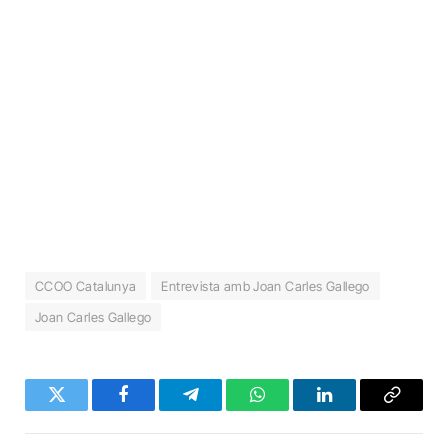
CCOO Catalunya
Entrevista amb Joan Carles Gallego
Joan Carles Gallego
Twitter
Facebook
Telegram
WhatsApp
LinkedIn
Copy
Link