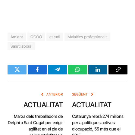
Amiant
CCOO
estudi
Malalties professionals
Salut laboral
Twitter
Facebook
Telegram
WhatsApp
LinkedIn
Copy
Link
ANTERIOR
SEGÜENT
ACTUALITAT
ACTUALITAT
Marxa dels treballadors de
Catalunya rebrà 274 milions
Delphi a Sant Cugat per exigir
per a polítiques actives
agilitat en el pla de
d’ocupació, 55 més que el