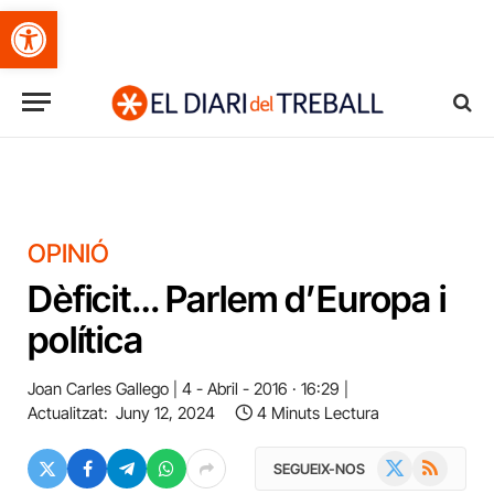
Obre la barra d'eines
OPINIÓ
Dèficit… Parlem d’Europa i
política
Joan Carles Gallego
4 - Abril - 2016 · 16:29
Actualitzat:
Juny 12, 2024
4 Minuts Lectura
X
RSS
SEGUEIX-NOS
(Twitter)