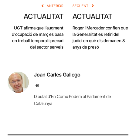
ANTERIOR
SEGÜENT
ACTUALITAT
ACTUALITAT
UGT afirma que l’augment
Roger i Mercader confien que
d’ocupació de març es basa
la Generalitat es retiri del
en treball temporal i precari
judici en què els demanen 8
del sector serveis
anys de presó
Joan Carles Gallego
Website
Diputat d’En Comú Podem al Parlament de
Catalunya