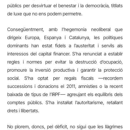
públics per desvirtuar el benestar i la democràcia, titllats
de luxe que no ens podem permetre.
Consegüentment, amb l’hegemonia neoliberal que
dirigeix Europa, Espanya i Catalunya, les polítiques
dominants han estat fidels a l’austeritat i servils als
interessos del capital financer. S’ha renunciat a establir
regles i normes per evitar la destrucció d’ocupació,
promoure la inversió productiva i garantir la protecció
social. S’ha optat per regals fiscals
—
recordem
successions i donacions el 2011, amnisties o la recent
baixada de tipus de l’IRPF
—
agreujant els equilibris dels
comptes públics. S’ha instal·lat l’autoritarisme, retallant
drets i llibertats.
No plorem, doncs, pel dèficit, no sigui que les llàgrimes