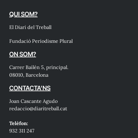
QUI SOM?
El Diari del Treball
Fundació Periodisme Plural
ON SOM?
Carrer Bailén 5, principal.
08010, Barcelona
CONTACTA'NS
Joan Cascante Agudo
redaccio@diaritreball.cat
Telèfon:
932 311 247