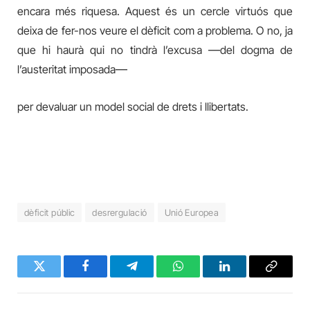
encara més riquesa. Aquest és un cercle virtuós que
deixa de fer-nos veure el dèficit com a problema. O no, ja
que hi haurà qui no tindrà l’excusa
—
del dogma de
l’austeritat imposada
—
per devaluar un model social de drets i llibertats.
dèficit públic
desrergulació
Unió Europea
Twitter
Facebook
Telegram
WhatsApp
LinkedIn
Copy
Link