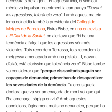
necessitats de la gent”. En aquesta línia, el sindicat
mèdic va impulsar recentment la campanya “
Davant
les agressions, tolerància zero
”. I amb aquest mateix
lema coincidia també la presidenta del
Col·legi de
Metges de Barcelona
, Elvira Bisbe, en
una entrevista
a
El Diari de la Sanitat,
on alertava que “hi ha una
tendència a l’alça i que les agressions són més
violentes. Tots recordem Terrassa, tots recordem la
metgessa amenaçada amb una pistola… I, davant
d’això, està claríssim que tolerància zero”. Bisbe també
va considerar que “
perque els sanitaris puguin ser
capaços de denunciar, primer han de desaparèixer
les seves dades de la denúncia
. Tu creus que la
doctora que va ser amenaçada de mort vol que qui
l’ha amenaçat sàpiga on viu? Amb aquestes
condicions, lògicament molts no denuncien, perquè ho