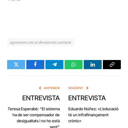
agressions als professionals sanitaris
Twitter
Facebook
Telegram
WhatsApp
LinkedIn
Copy
Link
ANTERIOR
SEGÜENT
ENTREVISTA
ENTREVISTA
Teresa Esperabé: “El sistema
Eduardo Núñez: «L’educació
ha de ser compensador de
té un infrafinançament
desigualtats i no ho està
crònic»
sent”