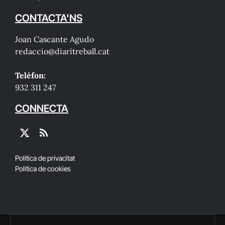
CONTACTA'NS
Joan Cascante Agudo
redaccio@diaritreball.cat
Telèfon:
932 311 247
CONNECTA
X
RSS
(Twitter)
Política de privacitat
Política de cookies