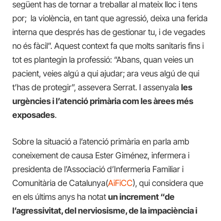
següent has de tornar a treballar al mateix lloc i tens
por; la violència, en tant que agressió, deixa una ferida
interna que després has de gestionar tu, i de vegades
no és fàcil”. Aquest context fa que molts sanitaris fins i
tot es plantegin la professió: “Abans, quan veies un
pacient, veies algú a qui ajudar; ara veus algú de qui
t’has de protegir”, assevera Serrat. I assenyala
les
urgències i l’atenció primària com les àrees més
exposades
.
Sobre la situació a l’atenció primària en parla amb
coneixement de causa Ester Giménez, infermera i
presidenta de l’Associació d’Infermeria Familiar i
Comunitària de Catalunya(
AiFiCC
), qui considera que
en els últims anys ha notat
un increment “de
l’agressivitat, del nerviosisme, de la impaciència i