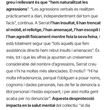
greu i rellevant és que “hem naturalitzat les
agressions
”. “Les agressions verbals es realitzen
pràcticament a diari, independentment del torn que
facis”, continua. A Serrat
l’han insultat, li han trencat
el mòbil, el rellotge, l’han amenaçat, l’han escopit i
l’han agredit físicament mentre feia la seva feina
, i
està totalment segur que “tots aquells que fem
assistència directe hem rebut insults i amenaces”. És
més, tot i que les xifres ja apunten un creixement
considerable del nombre d’agressions, Serrat creu
que n’hi ha moltes més silenciades. El motiu?: “Hi ha
molta infradenúncia, perquè t’obliguen a posar noms,
cognoms i dades personals, has de fer la denúncia a
títol personal i t’estàs exposant, i per això molta gent
acaba per no denunciar”.
Aquesta desprotecció
impacta en la salut mental
del col·lectiu: “al dia