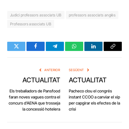
Judici professors associats UB
professors associats anglès
Professors associats UB
Twitter
Facebook
Telegram
WhatsApp
LinkedIn
Copy
Link
ANTERIOR
SEGÜENT
ACTUALITAT
ACTUALITAT
Els treballadors de Pansfood
Pacheco clou el congrés
faran noves vagues contra el
instant CCOO a canviar el xip
concurs d’AENA que trosseja
per capgirar els efectes de la
la concessió hotelera
crisi