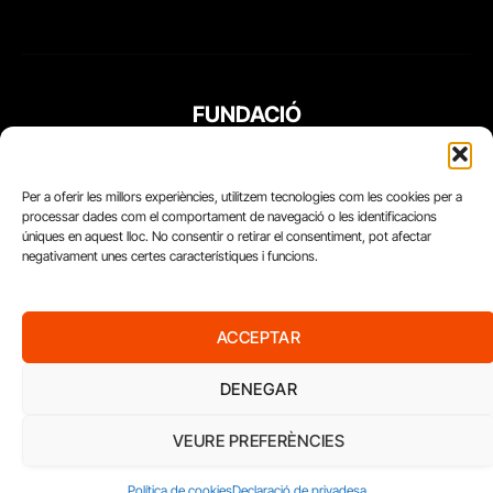
FUNDACIÓ
PERIODISME
PLURAL
Per a oferir les millors experiències, utilitzem tecnologies com les cookies per a
processar dades com el comportament de navegació o les identificacions
úniques en aquest lloc. No consentir o retirar el consentiment, pot afectar
negativament unes certes característiques i funcions.
ACCEPTAR
DENEGAR
VEURE PREFERÈNCIES
Diari del Treball, 2026
Política de cookies
Declaració de privadesa