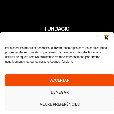
FUNDACIÓ
PERIODISME
PLURAL
Per a oferir les millors experiències, utilitzem tecnologies com les cookies per a
processar dades com el comportament de navegació o les identificacions
úniques en aquest lloc. No consentir o retirar el consentiment, pot afectar
negativament unes certes característiques i funcions.
ACCEPTAR
DENEGAR
VEURE PREFERÈNCIES
Diari del Treball, 2026