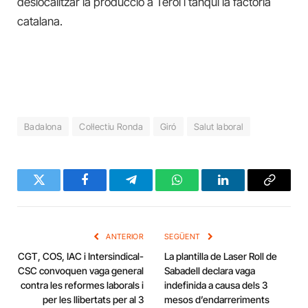
deslocalitzar la producció a Terol i tanqui la factoria
catalana.
Badalona
Col·lectiu Ronda
Giró
Salut laboral
Twitter
Facebook
Telegram
WhatsApp
LinkedIn
Copy
Link
ANTERIOR
SEGÜENT
CGT, COS, IAC i Intersindical-
La plantilla de Laser Roll de
CSC convoquen vaga general
Sabadell declara vaga
contra les reformes laborals i
indefinida a causa dels 3
per les llibertats per al 3
mesos d’endarreriments