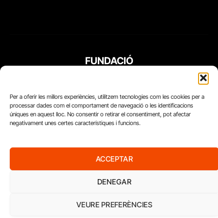
FUNDACIÓ
PERIODISME
PLURAL
Per a oferir les millors experiències, utilitzem tecnologies com les cookies per a
processar dades com el comportament de navegació o les identificacions
úniques en aquest lloc. No consentir o retirar el consentiment, pot afectar
negativament unes certes característiques i funcions.
ACCEPTAR
DENEGAR
VEURE PREFERÈNCIES
Diari del Treball, 2026