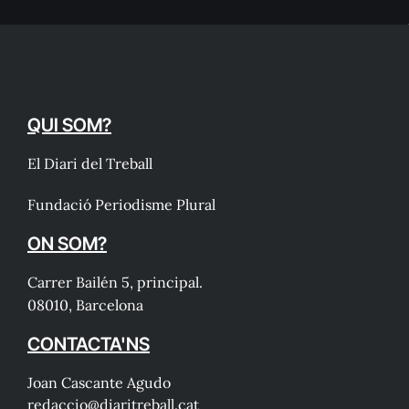
QUI SOM?
El Diari del Treball
Fundació Periodisme Plural
ON SOM?
Carrer Bailén 5, principal.
08010, Barcelona
CONTACTA'NS
Joan Cascante Agudo
redaccio@diaritreball.cat