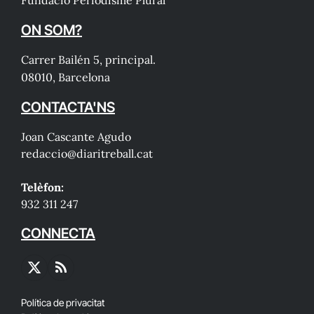
ON SOM?
Carrer Bailén 5, principal.
08010, Barcelona
CONTACTA'NS
Joan Cascante Agudo
redaccio@diaritreball.cat
Telèfon:
932 311 247
CONNECTA
X
RSS
(Twitter)
Política de privacitat