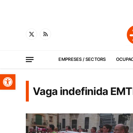
X
RSS
(Twitter)
EMPRESES / SECTORS
OCUPA
Obre la barra d'eines
Vaga indefinida EM