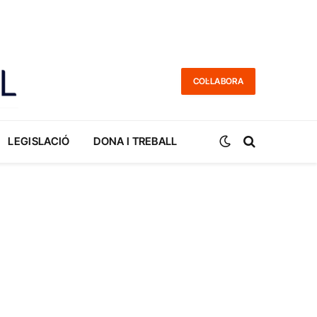
COL·LABORA
LEGISLACIÓ
DONA I TREBALL