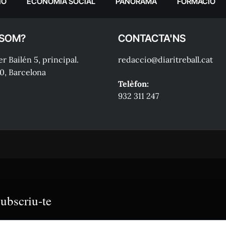
IÓ
ECONOMIA SOCIAL
PANORAMA
FORMACIÓ
 SOM?
CONTACTA'NS
r Bailén 5, principal.
redaccio@diaritreball.cat
0, Barcelona
Telèfon:
932 311 247