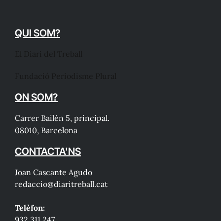
QUI SOM?
El Diari del Treball
Fundació Periodisme Plural
ON SOM?
Carrer Bailén 5, principal.
08010, Barcelona
CONTACTA'NS
Joan Cascante Agudo
redaccio@diaritreball.cat
Telèfon:
932 311 247