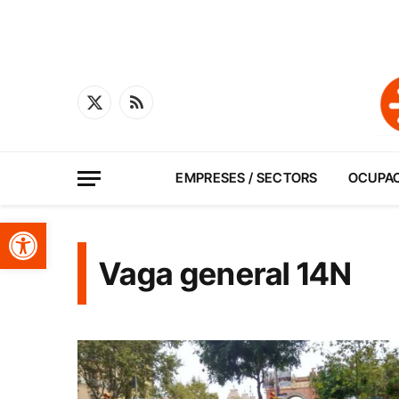
X
RSS
(Twitter)
EMPRESES / SECTORS
OCUPA
Obre la barra d'eines
Vaga general 14N