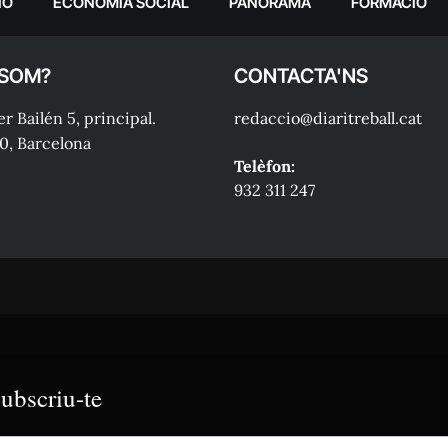
IÓ
ECONOMIA SOCIAL
PANORAMA
FORMACIÓ
 SOM?
CONTACTA'NS
r Bailén 5, principal.
redaccio@diaritreball.cat
0, Barcelona
Telèfon:
932 311 247