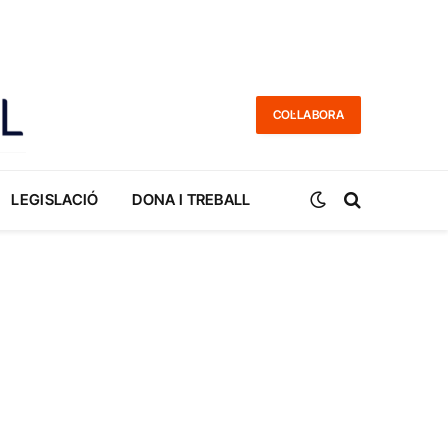
COL·LABORA
LEGISLACIÓ
DONA I TREBALL