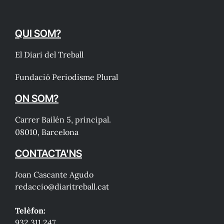
QUI SOM?
El Diari del Treball
Fundació Periodisme Plural
ON SOM?
Carrer Bailén 5, principal.
08010, Barcelona
CONTACTA'NS
Joan Cascante Agudo
redaccio@diaritreball.cat
Telèfon:
932 311 247