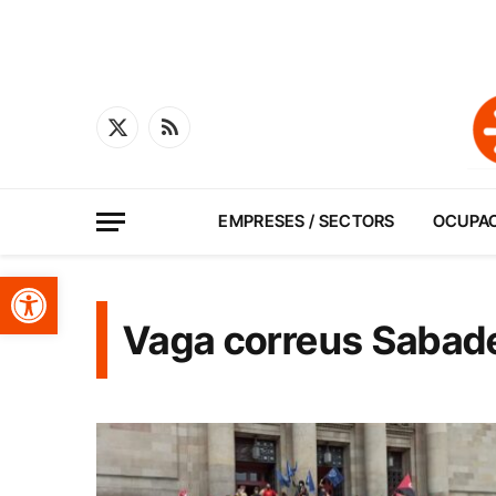
X
RSS
(Twitter)
EMPRESES / SECTORS
OCUPA
Obre la barra d'eines
Vaga correus Sabade