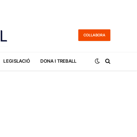
COL·LABORA
LEGISLACIÓ
DONA I TREBALL