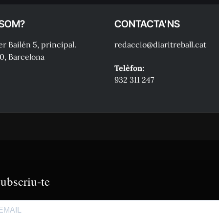
 SOM?
CONTACTA'NS
r Bailén 5, principal.
redaccio@diaritreball.cat
0, Barcelona
Telèfon:
932 311 247