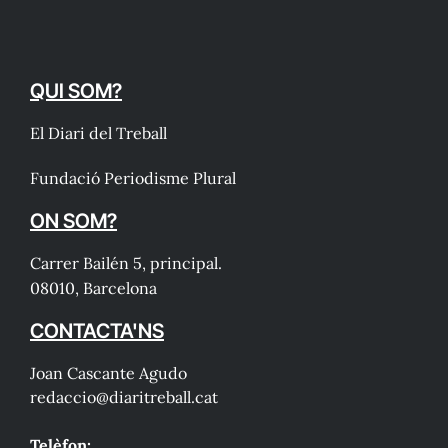
QUI SOM?
El Diari del Treball
Fundació Periodisme Plural
ON SOM?
Carrer Bailén 5, principal.
08010, Barcelona
CONTACTA'NS
Joan Cascante Agudo
redaccio@diaritreball.cat
Telèfon: