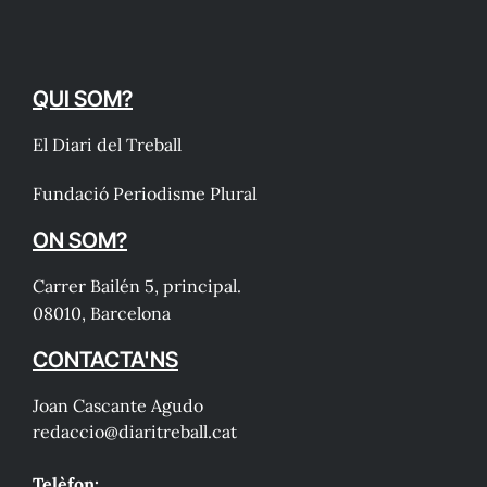
QUI SOM?
El Diari del Treball
Fundació Periodisme Plural
ON SOM?
Carrer Bailén 5, principal.
08010, Barcelona
CONTACTA'NS
Joan Cascante Agudo
redaccio@diaritreball.cat
Telèfon: