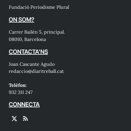
Fundació Periodisme Plural
ON SOM?
Carrer Bailén 5, principal.
08010, Barcelona
CONTACTA'NS
Joan Cascante Agudo
redaccio@diaritreball.cat
Telèfon:
932 311 247
CONNECTA
X
RSS
(Twitter)