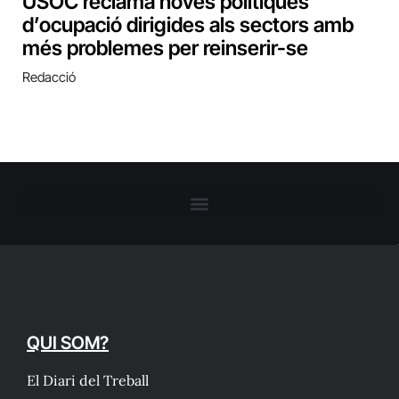
USOC reclama noves polítiques
d’ocupació dirigides als sectors amb
més problemes per reinserir-se
Redacció
QUI SOM?
El Diari del Treball