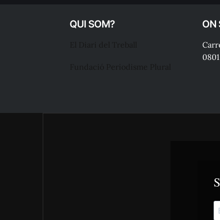
QUI SOM?
ON
El Diari del Treball
Carre
0801
Fundació Periodisme Plural