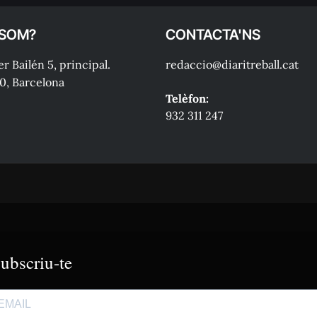
 SOM?
CONTACTA'NS
r Bailén 5, principal.
redaccio@diaritreball.cat
0, Barcelona
Telèfon:
932 311 247