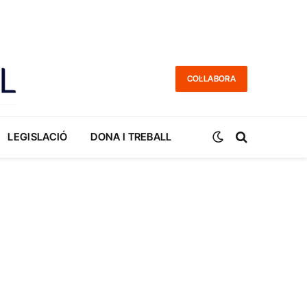
COL·LABORA
LEGISLACIÓ
DONA I TREBALL