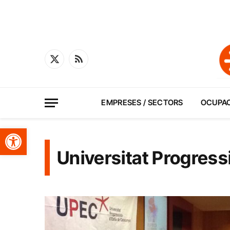
X
RSS
(Twitter)
EMPRESES / SECTORS
OCUPA
Obre la barra d'eines
Universitat Progress