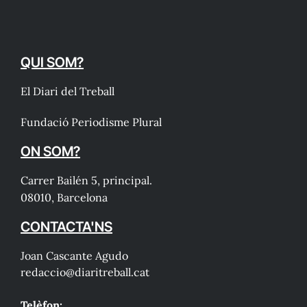
QUI SOM?
El Diari del Treball
Fundació Periodisme Plural
ON SOM?
Carrer Bailén 5, principal.
08010, Barcelona
CONTACTA'NS
Joan Cascante Agudo
redaccio@diaritreball.cat
Telèfon: