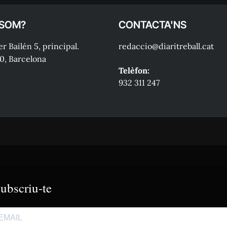
 SOM?
CONTACTA'NS
r Bailén 5, principal.
redaccio@diaritreball.cat
0, Barcelona
Telèfon:
932 311 247