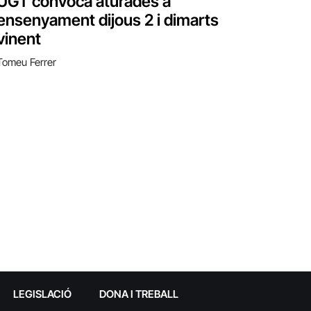
UGT convoca aturades a
ensenyament dijous 2 i dimarts
vinent
Tomeu Ferrer
LEGISLACIÓ
DONA I TREBALL