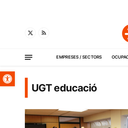
X
RSS
(Twitter)
EMPRESES / SECTORS
OCUPA
Obre la barra d'eines
UGT educació