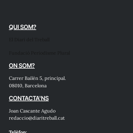
QUI SOM?
El Diari del Treball
Fundació Periodisme Plural
ON SOM?
Carrer Bailén 5, principal.
08010, Barcelona
CONTACTA'NS
Joan Cascante Agudo
redaccio@diaritreball.cat
Telèfon: