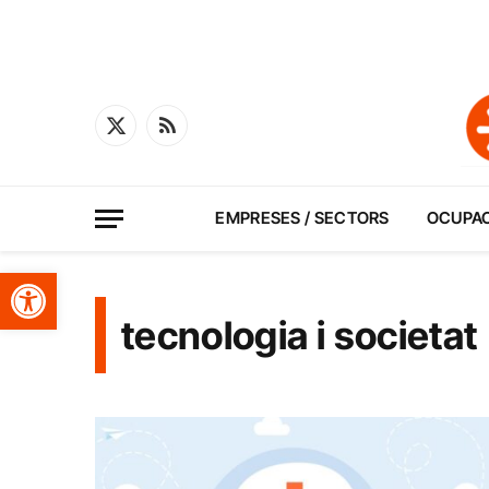
X
RSS
(Twitter)
EMPRESES / SECTORS
OCUPA
Obre la barra d'eines
tecnologia i societat