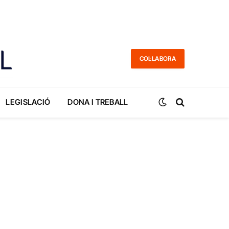
COL·LABORA
LEGISLACIÓ
DONA I TREBALL