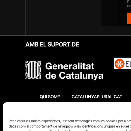
AMB EL SUPORT DE
QUI SOM?
CATALUNYAPLURAL.CAT
Per a oferir les millors experiències, utilitzem tecnologies com les cookies per a p
dades com el comportament de navegació o les identificacions úniques en aquest 