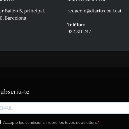
r Bailén 5, principal.
redaccio@diaritreball.cat
0, Barcelona
Telèfon:
932 311 247