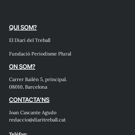
QUI SOM?
El Diari del Treball
Fundació Periodisme Plural
ON SOM?
Carrer Bailén 5, principal.
08010, Barcelona
CONTACTA'NS
Joan Cascante Agudo
redaccio@diaritreball.cat
Telèfon: