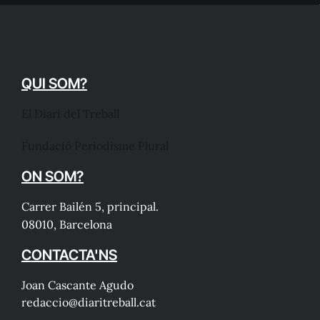
QUI SOM?
El Diari del Treball
Fundació Periodisme Plural
ON SOM?
Carrer Bailén 5, principal.
08010, Barcelona
CONTACTA'NS
Joan Cascante Agudo
redaccio@diaritreball.cat